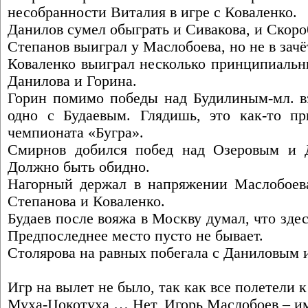
несобранности Виталия в игре с Коваленко.
Данилов сумел обыграть и Сивакова, и Скоро
Степанов выиграл у Маслобоева, но не в зачё
Коваленко выиграл несколько принципиальны
Данилова и Горина.
Горин помимо победы над Будилиным-мл. в
одно с Будаевым. Глядишь, это как-то пр
чемпионата «Бугра».
Смирнов добился побед над Озеровым и Д
Должно быть обидно.
Нагорный держал в напряжении Маслобоева
Степанова и Коваленко.
Будаев после вояжа в Москву думал, что здесь
Предпоследнее место пусто не бывает.
Столярова на равных побегала с Даниловым 
Игр на вылет не было, так как все полетели 
Муха-Цокотуха … Нет, Игорь Маслобоев – и