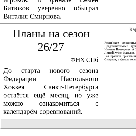
Битюков уверенно обыграл
Виталия Смирнова.
Ка
Планы на сезон
26/27
Российское межсезон
Представительные ту
Нижнем Новгороде. А 
Летний Кубок Карелии.
Бал правили приехавши
ФНХ СПб
Смирнов, в финале пер
До старта нового сезона
Федерации Настольного
Хоккея Санкт-Петербурга
остаётся ещё месяц, но уже
можно ознакомиться с
календарём соревнований.