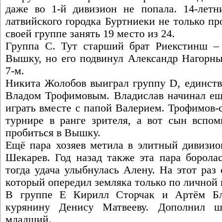
даже во 1-й дивизион не попала. 14-лет
латвийского городка Буртниеки не только про
своей группе занять 19 место из 24.
Группа С. Тут старший брат Риекстинш –
Вышку, но его подвинул Александр Нагорны
7-м.
Никита Жолобов выиграл группу D, единстве
Владом Трофимовым. Владислав начинал ещё
играть вместе с папой Валерием. Трофимов-
турнире в ранге зрителя, а вот сын вспо
пробиться в Вышку.
Ещё пара хозяев метила в элитный дивизи
Шекарев. Год назад также эта пара борола
тогда удача улыбнулась Алену. На этот раз
который опередил земляка только по личной 
В группе Е Кирилл Сторчак и Артём Бл
курянину Денису Матвееву. Дополнил ш
младший.