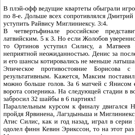
В плэй-офф ведущие квартеты обыграли игро
по 8-е. Дольше всех сопротивлялся Дмитри
уступить Райвису Миглиниексу. 3:4.
В четвертьфинале российское представи
латвийским. 5 к 3. Но если Жолобов уверенн
то Ортинов уступил Силису, а Матвеев 
неприятной неожиданностью. Денис за после
и его шансы котировались не меньше латыша
Эпическое противостояние Борисова с
результативным. Кажется, Максим поставил 
можно больше голов. За 6 матчей с Янисом 
ворота соперника. На следующей стадии в в
забросил 32 шайбы в 6 партиях!
Параллельным курсом к финалу двигался Н
пройдя Ярвинена, Лагздыньша и Миглиниекс
Атис Силис, как и год назад, играл в серии 
одолел финн Кевин Эрикссон, то на этот раз