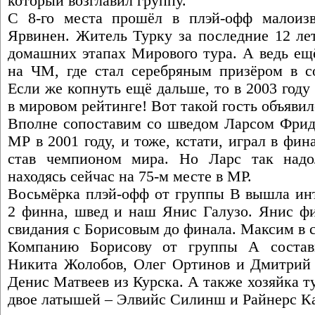
который возглавил группу.
С 8-го места прошёл в плэй-офф малои
Ярвинен. Житель Турку за последние 12 лет
домашних этапах Мирового тура. А ведь ещ
на ЧМ, где стал серебряным призёром в с
Если же копнуть ещё дальше, то в 2003 году
в мировом рейтинге! Вот такой гость объявил
Вполне сопоставим со шведом Ларсом Фриде
МР в 2001 году, и тоже, кстати, играл в фи
став чемпионом мира. Но Ларс так надол
находясь сейчас на 75-м месте в МР.
Восьмёрка плэй-офф от группы В вышла инт
2 финна, швед и наш Янис Галузо. Янис фи
свидания с Борисовым до финала. Максим в с
Компанию Борисову от группы А состав
Никита Жолобов, Олег Ортинов и Дмитрий 
Денис Матвеев из Курска. А также хозяйка т
двое латышей – Элвийс Силинш и Райнерс 