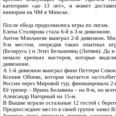
категорию «до 13 лет», и может достав
юниорам на ЧМ в Минске.
После обеда продолжились игры по лигам.
Елена Столярова стала 6-й в 3-м дивизионе.
Антон Мзилангве выиграл 2-й дивизион. Ми
9-м местом, опередив таких опытных иг
(Беларусь ) и Эгил Бельшевиц (Латвия). Да 
немало крепких мастеров, которые видел
дивизионе.
А 1-й дивизион выиграл финн Петтери Севон
Ксения Обоева, которая пытается застолби
России через Мировой тур, финишировала 2-
Её тренер – Ирина Белавина – на 8-м, но всег
Александр Нагорный на 15-м.
В Вышке играли остальные 12 гостей с берег
Предпоследнее место в своей группе занял 
Заметно хуже прошлых визитов закончил