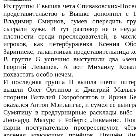
Из группы F вышла чета Спиваковских-Носел
представительство в Вышке дополнил с 1
Владимир Смирнов, сумев опередить гру
сыграли хуже. И тут разговор не о неуд
плотности среди преследователей, в чис
игроков, как петербурженка Ксения Об
Зариниекс, талантливая представительница х
В группе G успешно выступили два «зен
Георгий Левашёв. А вот Михаилу Ковал
похвастать особо нечем.
И последняя группа Н вышла почти питер
вышли Олег Ортинов и Дмитрий Малыги
спорили Виталий Скоробогатов и Ирина Бел
оказался Антон Мзилангве, и сумел её выигр
Сумятицу в предтурнирные расклады внёс 
Леонардс Мазурс и Робертс Ливманис. Пока
парни поступательно прогрессируют, чё
арсенал атакующих приёмов. Причём Ли