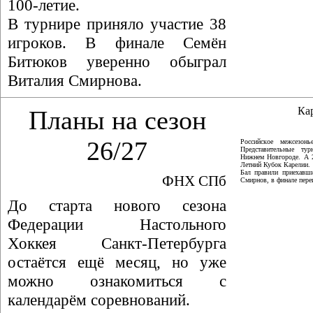
100-летие.
В турнире приняло участие 38
игроков. В финале Семён
Битюков уверенно обыграл
Виталия Смирнова.
Ка
Планы на сезон
26/27
Российское межсезон
Представительные ту
Нижнем Новгороде. А 
Летний Кубок Карелии.
Бал правили приехавши
ФНХ СПб
Смирнов, в финале пер
До старта нового сезона
Федерации Настольного
Хоккея Санкт-Петербурга
остаётся ещё месяц, но уже
можно ознакомиться с
календарём соревнований.