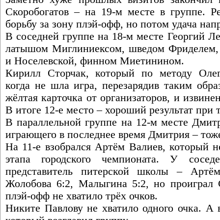
Скоробогатов – на 19-м месте в группе. 
борьбу за зону плэй-офф, но потом удача нап
В соседней группе на 18-м месте Георгий Л
латышом Миглиниексом, шведом Фриделем,
и Носелевской, финном Миетинином.
Кирилл Сторчак, который по методу Олег
когда не шла игра, перезарядив таким обра
жёлтая карточка от организаторов, и извине
В итоге 12-е место – хороший результат при 
В параллельной группе на 12-м месте Дмитр
играющего в последнее время Дмитрия – тоже
На 11-е взобрался Артём Валиев, который н
этапа городского чемпионата. У сосе
представитель питерской школы – Артё
Жолобова 6:2, Малыгина 5:2, но проиграл 
плэй-офф не хватило трёх очков.
Никите Павлову не хватило одного очка. А 