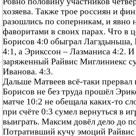
Ровно половину участников четве
хозяева. Также трое россиян и фи
разошлись по соперникам, и явно 
фаворитами в своих парах. Что в 
Борисов 4:0 обыграл Лагздыньша, 
4:1, а Эрикссон – Лазманиса 4:2. 
заряженный Райвис Миглиниекс су
Иванова. 4:3.
Дальше Матвеев всё-таки прервал
Борисов не без труда прошёл Эрик
матче 10:2 не обещала каких-то с
при счёте 0:3 сумел вернуться в иг
выиграть. Максим довёл дело до по
Потративший кучу эмоций Райвис 