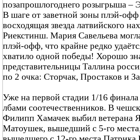
позапрошлогоднего розыгрыша – Э
В шаге от заветной зоны плэй-офф
восходящая звезда латвийского нах
Риекстинш. Мария Савельева могла
плэй-офф, что крайне редко удаётс
хватило одной победы! Хорошо з
представительницы Таллина росси
по 2 очка: Сторчак, Простаков и З
Уже на первой стадии 1/16 финала
лбами соотечественников. В чешс
Филипп Хамачек выбил ветерана Я
Матоушек, вышедший с 5-го места,
вышедшего с 12-го места Патрика 