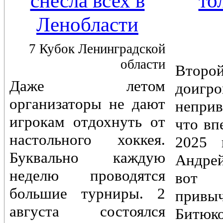
снесла всех в
то
Ленобласти
7 Кубок Ленинградской
области
Вто
Даже летом
доигр
организаторы не дают
непри
игрокам отдохнуть от
что вп
настольного хоккея.
2025 
Буквально каждую
Андре
неделю проводятся
вот 
большие турниры. 2
привы
августа состоялся
Битюк