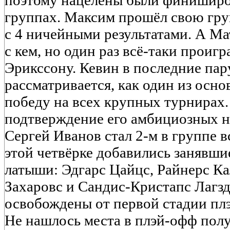
поэтому нацелены были финиширо
группах. Максим прошёл свою гру
с 4 ничейными результатами. А Ма
с кем, но один раз всё-таки проиг
Эрикссону. Кевин в последние пар
рассматривается, как один из осн
победу на всех крупных турнирах. 
подтверждение его амбициозных 
Сергей Иванов стал 2-м в группе в
этой четвёрке добавились занявшие
латыши: Эдгарс Цайцс, Райнерс К
Захаровс и Сандис-Кристапс Лагз
освобождены от первой стадии пл
Не нашлось места в плэй-офф пол