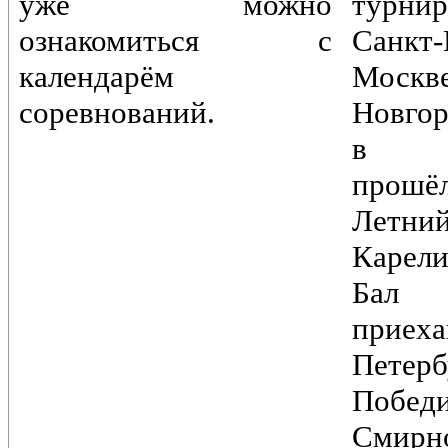
уже можно
турн
ознакомиться с
Санкт-
календарём
Моск
соревнований.
Новгор
в Пе
прошё
Лет
Карели
Бал
при
Петер
Побед
Смирн