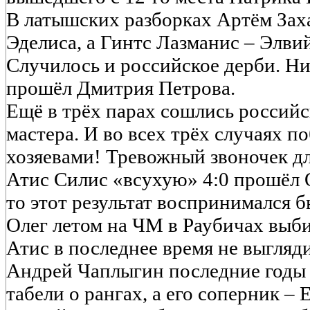
В латышских разборках Артём Зах
Эделиса, а Гинтс Лазманис – Элви
Случилось и российское дерби. Н
прошёл Дмитрия Петрова.
Ещё в трёх парах сошлись российс
мастера. И во всех трёх случаях по
хозяевами! Тревожный звоночек дл
Атис Силис «всухую» 4:0 прошёл 
то этот результат воспринимался б
Олег летом на ЧМ в Раубичах выби
Атис в последнее время не выгляди
Андрей Чаплыгин последние годы 
табели о рангах, а его соперник – 