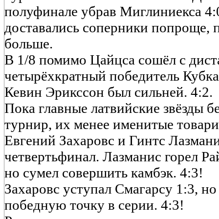
полуфинале убрав Миглиниекса 4:
доставались соперники попроще, п
больше.
В 1/8 помимо Цайцса сошёл с дист
четырёхкратный победитель Кубка
Кевин Эрикссон был сильней. 4:2.
Пока главные латвийские звёзды б
турнир, их менее именитые товари
Евгений Захаровс и Гинтс Лазмани
четвертьфинал. Лазманис горел Ра
но сумел совершить камбэк. 4:3!
Захаровс уступал Смагарсу 1:3, но
победную точку в серии. 4:3!