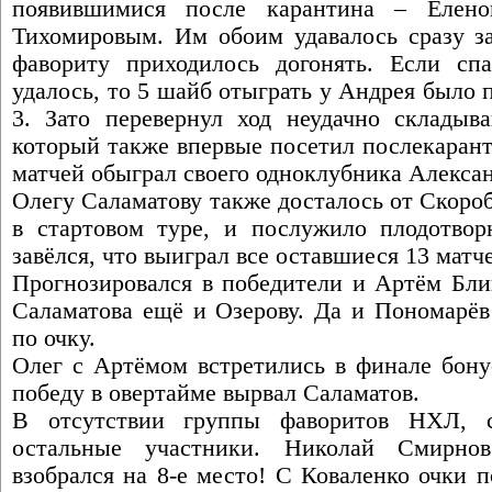
появившимися после карантина – Елен
Тихомировым. Им обоим удавалось сразу за
фавориту приходилось догонять. Если сп
удалось, то 5 шайб отыграть у Андрея было 
3. Зато перевернул ход неудачно склады
который также впервые посетил послекарант
матчей обыграл своего одноклубника Алекса
Олегу Саламатову также досталось от Скороб
в стартовом туре, и послужило плодотво
завёлся, что выиграл все оставшиеся 13 матч
Прогнозировался в победители и Артём Бли
Саламатова ещё и Озерову. Да и Пономарёв
по очку.
Олег с Артёмом встретились в финале бону
победу в овертайме вырвал Саламатов.
В отсутствии группы фаворитов НХЛ, с
остальные участники. Николай Смирнов
взобрался на 8-е место! С Коваленко очки 