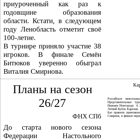
приуроченный как раз к
годовщине образования
области. Кстати, в следующем
году Ленобласть отметит своё
100-летие.
В турнире приняло участие 38
игроков. В финале Семён
Битюков уверенно обыграл
Виталия Смирнова.
Ка
Планы на сезон
26/27
Российское межсезон
Представительные ту
Нижнем Новгороде. А 
Летний Кубок Карелии.
Бал правили приехавши
ФНХ СПб
Смирнов, в финале пер
До старта нового сезона
Федерации Настольного