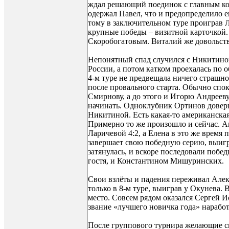
ждал решающий поединок с главным ко
одержал Павел, что и предопределило е
тому в заключительном туре проиграв 
крупные победы – визитной карточкой. 
Скоробогатовым. Виталий же довольств
Непонятный спад случился с Никитиной
России, а потом катком проехалась по 
4-м туре не предвещала ничего страшно
после провального старта. Обычно спо
Смирнову, а до этого и Игорю Андрееву. 
начинать. Одноклубник Ортинов доверши
Никитиной. Есть какая-то американская 
Примерно то же произошло и сейчас. А
Ларичевой 4:2, а Елена в это же время
завершает свою победную серию, выигра
затянулась, и вскоре последовали поб
гостя, и Константином Мишуринских.
Свои взлёты и падения переживал Алек
только в 8-м туре, выиграв у Окунева.
место. Совсем рядом оказался Сергей Ис
звание «лучшего новичка года» наработ
После группового турнира желающие с