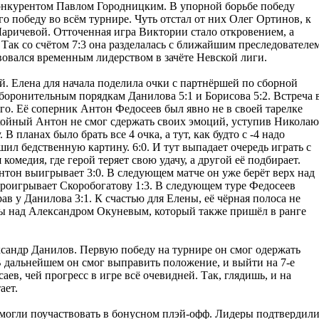
нкурентом Павлом Городницким. В упорной борьбе победу
го победу во всём турнире. Чуть отстал от них Олег Ортинов, к
Ларичевой. Отточенная игра Виктории стало откровением, а
Так со счётом 7:3 она разделалась с ближайшим преследователе
овался временным лидерством в зачёте Невской лиги.
. Елена для начала поделила очки с партнёршей по сборной
оборонительным порядкам Данилова 5:1 и Борисова 5:2. Встреча 
го. Её соперник Антон Федосеев был явно не в своей тарелке
койный Антон не смог сдержать своих эмоций, уступив Николаю
В планах было брать все 4 очка, а тут, как будто с -4 надо
л бедственную картину. 6:0. И тут выпадает очередь играть с
комедия, где герой теряет свою удачу, а другой её подбирает.
нтон выигрывает 3:0. В следующем матче он уже берёт верх над
 проигрывает Скоробогатову 1:3. В следующем туре Федосеев
в у Данилова 3:1. К счастью для Елены, её чёрная полоса не
еды над Александром Окуневым, который также пришёл в ранге
сандр Данилов. Первую победу на турнире он смог одержать
 В дальнейшем он смог выправить положение, и выйти на 7-е
аев, чей прогресс в игре всё очевидней. Так, глядишь, и на
ает.
могли поучаствовать в бонусном плэй-офф. Лидеры подтвердил