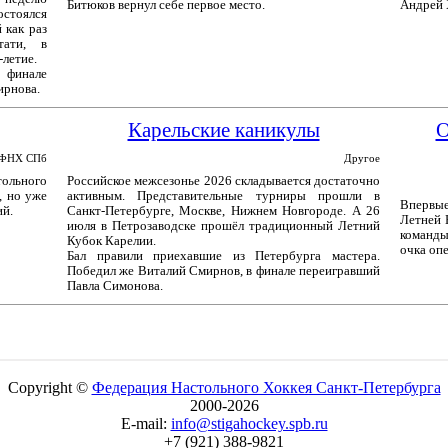
Битюков вернул себе первое место.
Андрей 
остоялся
 как раз
тати, в
летие.
 финале
ирнова.
Карельские каникулы
О
ФНХ СПб
Другое
ольного
Российское межсезонье 2026 складывается достаточно
, но уже
активным. Представительные турниры прошли в
Впервые
ий.
Санкт-Петербурге, Москве, Нижнем Новгороде. А 26
Летней 
июля в Петрозаводске прошёл традиционный Летний
команды
Кубок Карелии.
очка оп
Бал правили приехавшие из Петербурга мастера.
Победил же Виталий Смирнов, в финале переигравший
Павла Симонова.
Copyright ©
Федерация Настольного Хоккея Санкт-Петербурга
2000-2026
E-mail:
info@stigahockey.spb.ru
+7 (921) 388-9821