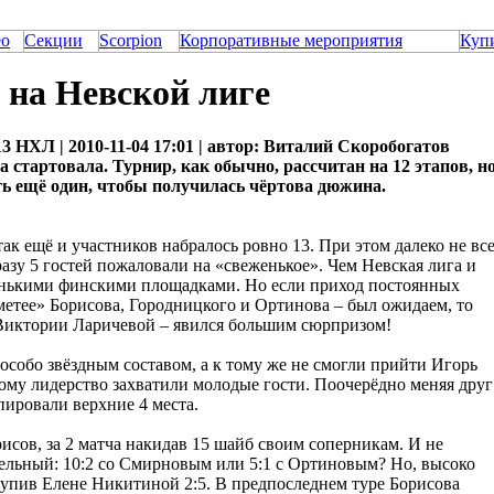
ео
Секции
Scorpion
Корпоративные мероприятия
Куп
 на Невской лиге
13 НХЛ | 2010-11-04 17:01 | автор: Виталий Скоробогатов
стартовала. Турнир, как обычно, рассчитан на 12 этапов, н
ть ещё один, чтобы получилась чёртова дюжина.
так ещё и участников набралось ровно 13. При этом далеко не вс
у 5 гостей пожаловали на «свеженькое». Чем Невская лига и
венькими финскими площадками. Но если приход постоянных
метее» Борисова, Городницкого и Ортинова – был ожидаем, то
 Виктории Ларичевой – явился большим сюрпризом!
особо звёздным составом, а к тому же не смогли прийти Игорь
му лидерство захватили молодые гости. Поочерёдно меняя друг
пировали верхние 4 места.
исов, за 2 матча накидав 15 шайб своим соперникам. И не
тельный: 10:2 со Смирновым или 5:1 с Ортиновым? Но, высоко
тупив Елене Никитиной 2:5. В предпоследнем туре Борисова