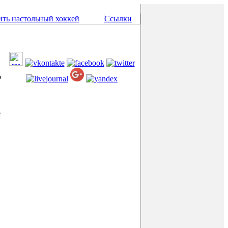
ить настольный хоккей
Ссылки
о
е