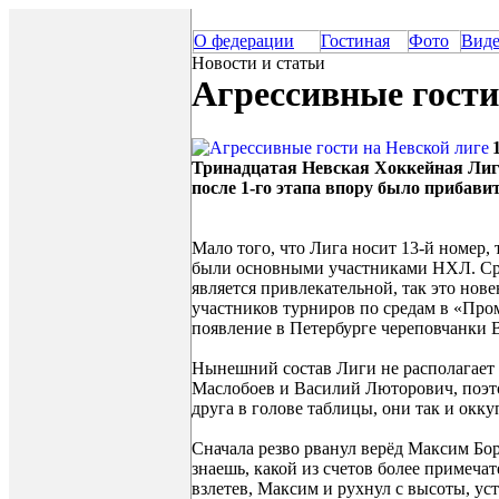
О федерации
Гостиная
Фото
Вид
Новости и статьи
Агрессивные гости
Тринадцатая Невская Хоккейная Лига 
после 1-го этапа впору было прибави
Мало того, что Лига носит 13-й номер, 
были основными участниками НХЛ. Сраз
является привлекательной, так это но
участников турниров по средам в «Про
появление в Петербурге череповчанки
Нынешний состав Лиги не располагает 
Маслобоев и Василий Люторович, поэто
друга в голове таблицы, они так и окку
Сначала резво рванул верёд Максим Бор
знаешь, какой из счетов более примеча
взлетев, Максим и рухнул с высоты, ус