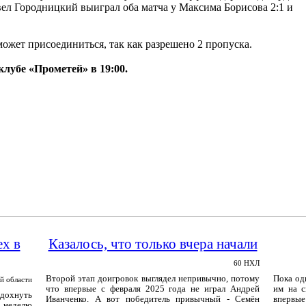
вел Городницкий выиграл оба матча у Максима Борисова 2:1 и
может присоединиться, так как разрешено 2 пропуска.
клубе «Прометей» в 19:00.
ех в
Казалось, что только вчера начали
60 НХЛ
Второй этап доигровок выглядел непривычно, потому
Пока од
й области
что впервые с февраля 2025 года не играл Андрей
им на с
тдохнуть
Иванченко. А вот победитель привычный - Семён
впервые
 неделю