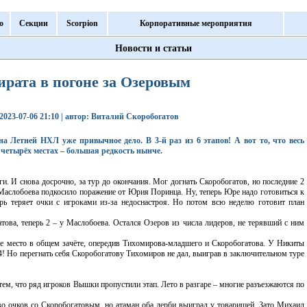
о
Секции
Scorpion
Корпоративные мероприятия
Новости и статьи
ирата в погоне за Озеровым
2023-07-06 21:10 | автор: Виталий Скоробогатов
на Летней НХЛ уже привычное дело. В 3-й раз из 6 этапов! А вот то, что весь
четырёх местах – большая редкость нынче.
и. И снова досрочно, за тур до окончания. Мог догнать Скоробогатов, но последние 2
Маслобоева подкосило поражение от Юрия Поринца. Ну, теперь Юре надо готовиться к
орь теряет очки с игроками из-за недоснастроя. Но потом всю неделю готовит план
това, теперь 2 – у Маслобоева. Остался Озеров из числа лидеров, не терявший с ним
 2-е место в общем зачёте, опередив Тихомирова-младшего и Скоробогатова. У Никиты
4! Но перегнать себя Скоробогатову Тихомиров не дал, выиграв в заключительном туре
м, что ряд игроков Вышки пропустили этап. Лето в разгаре – многие разъезжаются по
во очков со Скоробогатовым, но атаман оба дерби выиграл у товарищей. Зато Михаил