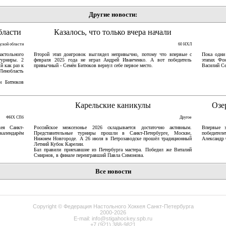
Другие новости:
бласти
Казалось, что только вчера начали
дской области
60 НХЛ
астольного
Второй этап доигровок выглядел непривычно, потому что впервые с
Пока одни
турниры. 2
февраля 2025 года не играл Андрей Иванченко. А вот победитель
этапах Фо
й как раз к
привычный - Семён Битюков вернул себе первое место.
Василий Се
Ленобласть
ён Битюков
Карельские каникулы
Озе
ФНХ СПб
Другое
ея Санкт-
Российское межсезонье 2026 складывается достаточно активным.
Впервые 
 календарём
Представительные турниры прошли в Санкт-Петербурге, Москве,
победител
Нижнем Новгороде. А 26 июля в Петрозаводске прошёл традиционный
Александр 
Летний Кубок Карелии.
Бал правили приехавшие из Петербурга мастера. Победил же Виталий
Смирнов, в финале переигравший Павла Симонова.
Все новости
Copyright ©
Федерация Настольного Хоккея Санкт-Петербурга
2000-2026
E-mail:
info@stigahockey.spb.ru
+7 (921) 388-9821