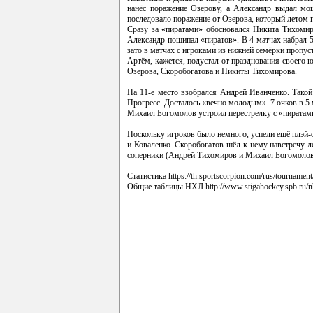
нанёс поражение Озерову, а Александр выдал м
последовало поражение от Озерова, который летом 
Сразу за «пиратами» обосновался Никита Тихомир
Александр пощипал «пиратов». В 4 матчах набрал 5
зато в матчах с игроками из нижней семёрки пропус
Артём, кажется, подустал от празднования своего ю
Озерова, Скоробогатова и Никиты Тихомирова.
На 11-е место взобрался Андрей Иванченко. Такой 
Прогресс. Досталось «вечно молодым». 7 очков в 5
Михаил Богомолов устроил перестрелку с «пиратами
Поскольку игроков было немного, успели ещё плэй
и Коваленко. Скоробогатов шёл к нему навстречу ле
соперники (Андрей Тихомиров и Михаил Богомолов)
Статистика
https://th.sportscorpion.com/rus/tournament
Общие таблицы НХЛ
http://www.stigahockey.spb.ru/n