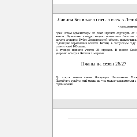
Лавина Битюкова снесла всех в Лено
7 Кубок Ленингра
Даже летом организаторы не дают игрокам отдохнуть от н
хоккея. Буквально каждую неделю проводятся большие 
августа состоялся Кубок Ленинградской области, приуроченны
годовщине образования области. Кстати, в следующем году 
отметит своё 100-летие.
В турнире приняло участие 38 игроков. В финале Сем
уверенно обыграл Виталия Смирнова.
Планы на сезон 26/27
До старта нового сезона Федерации Настольного Хокк
Петербурга остаётся ещё месяц, но уже можно ознакомиться с
соревнований.