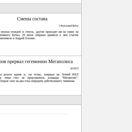
Смены состава
1 Фонтанный Кубок
 игроки уезжают в отпуск, другие приходят им на смену на
нтанного Кубка. 29 июля впервые приняли в нём участие
ниченков и Андрей Хлопин.
ров прервал гегемонию Мегаполиса
60 НХЛ
за долгое время и, уж точно, впервые на Летней НХЛ
ем этапа стал не представитель команды "Мегаполис".
Озеров смог на два очка опередить действующего чемпиона.