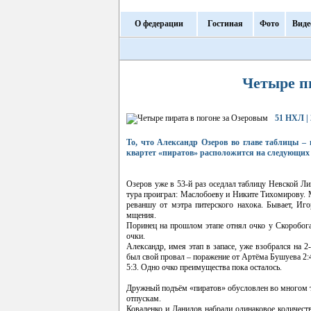
О федерации
Гостиная
Фото
Виде
Четыре п
51 НХЛ | 
То, что Александр Озеров во главе таблицы – 
квартет «пиратов» расположится на следующих 
Озеров уже в 53-й раз оседлал таблицу Невской Лиг
тура проиграл: Маслобоеву и Никите Тихомирову. 
реваншу от мэтра питерского нахока. Бывает, Иг
мщения.
Поринец на прошлом этапе отнял очко у Скоробога
очки.
Александр, имея этап в запасе, уже взобрался на
был свой провал – поражение от Артёма Бушуева 2:
5:3. Одно очко преимущества пока осталось.
Дружный подъём «пиратов» обусловлен во многом те
отпускам.
Коваленко и Данилов набрали одинаковое количест