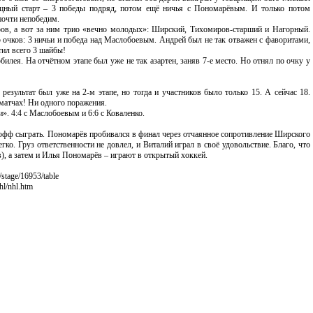
ощный старт – 3 победы подряд, потом ещё ничья с Пономарёвым. И только потом
почти непобедим.
ов, а вот за ним трио «вечно молодых»: Ширский, Тихомиров-старший и Нагорный.
 очков: 3 ничьи и победа над Маслобоевым. Андрей был не так отважен с фаворитами,
тил всего 3 шайбы!
билея. На отчётном этапе был уже не так азартен, заняв 7-е место. Но отнял по очку у
результат был уже на 2-м этапе, но тогда и участников было только 15. А сейчас 18.
 матчах! Ни одного поражения.
». 4:4 с Маслобоевым и 6:6 с Коваленко.
-офф сыграть. Пономарёв пробивался в финал через отчаянное сопротивление Ширского
гко. Груз ответственности не довлел, и Виталий играл в своё удовольствие. Благо, что
, а затем и Илья Пономарёв – играют в открытый хоккей.
/stage/16953/table
hl/nhl.htm