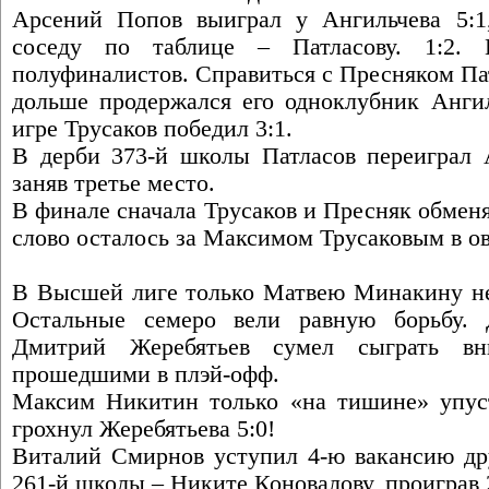
Арсений Попов выиграл у Ангильчева 5:1
соседу по таблице – Патласову. 1:2. 
полуфиналистов. Справиться с Пресняком Пат
дольше продержался его одноклубник Анги
игре Трусаков победил 3:1.
В дерби 373-й школы Патласов переиграл А
заняв третье место.
В финале сначала Трусаков и Пресняк обмен
слово осталось за Максимом Трусаковым в ов
В Высшей лиге только Матвею Минакину не 
Остальные семеро вели равную борьбу.
Дмитрий Жеребятьев сумел сыграть вн
прошедшими в плэй-офф.
Максим Никитин только «на тишине» упус
грохнул Жеребятьева 5:0!
Виталий Смирнов уступил 4-ю вакансию др
261-й школы – Никите Коновалову, проиграв 