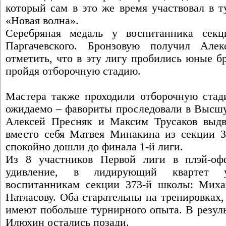
который сам в это же время участвовал в 
«Новая волна».
Серебряная медаль у воспитанника сек
Паргачевского. Бронзовую получил Але
отметить, что в эту лигу пробились юные б
пройдя отборочную стадию.
Мастера также проходили отборочную стад
ожидаемо – фавориты проследовали в Высшую
Алексей Пресняк и Максим Трусаков выдв
вместо себя Матвея Минакина из секции 
спокойно дошли до финала 1-й лиги.
Из 8 участников Первой лиги в плэй-оф
удивление, в лидирующий квартет у
воспитанникам секции 373-й школы: Миха
Патласову. Оба старательны на тренировках
имеют побольше турнирного опыта. В резул
Илюхин остались позади.