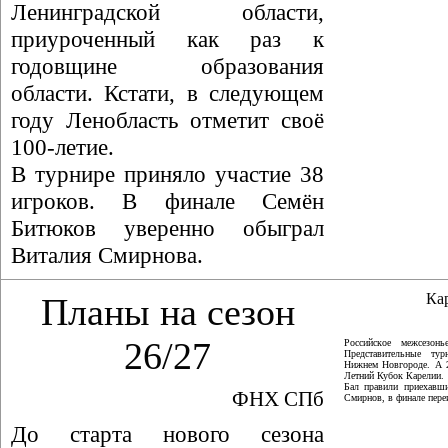
Ленинградской области,
приуроченный как раз к
годовщине образования
области. Кстати, в следующем
году Ленобласть отметит своё
100-летие.
В турнире приняло участие 38
игроков. В финале Семён
Битюков уверенно обыграл
Виталия Смирнова.
Ка
Планы на сезон
26/27
Российское межсезон
Представительные ту
Нижнем Новгороде. А 
Летний Кубок Карелии.
Бал правили приехавши
ФНХ СПб
Смирнов, в финале пер
До старта нового сезона