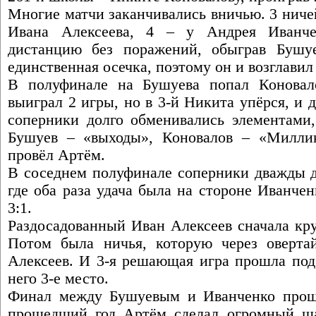
Многие матчи заканчивались вничью. 3 ниче
Ивана Алексеева, 4 – у Андрея Иванч
дистанцию без поражений, обыграв Бушу
единственная осечка, поэтому он и возглавил
В полуфинале на Бушуева попал Коновал
выиграл 2 игры, но в 3-й Никита упёрся, и д
соперники долго обменивались элементами,
Бушуев – «выходы», Коновалов – «Милли
провёл Артём.
В соседнем полуфинале соперники дважды д
где оба раза удача была на стороне Иванче
3:1.
Раздосадованный Иван Алексеев сначала кру
Потом была ничья, которую через оверта
Алексеев. И 3-я решающая игра прошла под 
него 3-е место.
Финал между Бушуевым и Иванченко прошё
прошедший год Артём сделал огромный ша