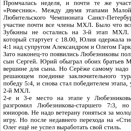
Промчалась неделя, и почти те же участ
«Ровесник». Между двумя этапами Малой
Любительского Чемпионата Санкт-Петербу
участие почти все члены МХЛ. Было что вс
Зубкины не остались на 3-й этап МХЛ.
который стартует с 18.00, Юлия одержала н
4:1 над супругом Александром и Олегом Гар
Зато наконец-то появились Любезниковы по
сын Сергей. Юрий обыграл обоих братьев М
вершине для сына. Но Серёже самому надо 
решающем поединке заключительного ту
победу 5:4, и снова стал победителем этапа,
2-й МХЛ.
2-е и 3-е место на этапе у Любезников
разгромил Любезникова-старшего 7:3, но
юниоров. Не надо ветерану гоняться за мол
игру. Но после недавнего перехода на «Сти
Олег ещё не успел выработать свой стиль.