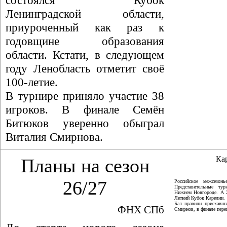
состоялся Кубок
Ленинградской области,
приуроченный как раз к
годовщине образования
области. Кстати, в следующем
году Ленобласть отметит своё
100-летие.
В турнире приняло участие 38
игроков. В финале Семён
Битюков уверенно обыграл
Виталия Смирнова.
Ка
Планы на сезон
26/27
Российское межсезон
Представительные ту
Нижнем Новгороде. А 
Летний Кубок Карелии.
Бал правили приехавши
ФНХ СПб
Смирнов, в финале пер