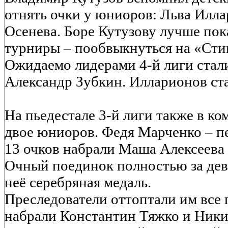
отнять очки у юниоров: Льва Илл
Осенева. Боре Кутузову лучше пок
турниры – пообвыкнуться на «Сти
Ожидаемо лидерами 4-й лиги стал
Александр Зубкин. Илларионов ста
На пьедестале 3-й лиги также в ко
двое юниоров. Федя Марченко – пе
13 очков набрали Маша Алексеева 
Очный поединок полностью за девч
неё серебряная медаль.
Преследователи оттоптали им все 
набрали Константин Тяжко и Ники