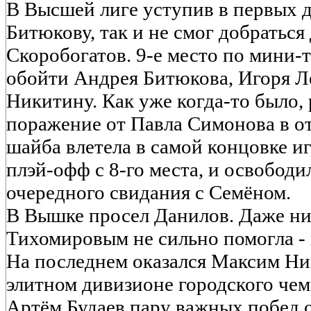
В Высшей лиге уступив в первых д
Битюкову, так и не смог добраться
Скоробогатов. 9-е место по мини-т
обойти Андрея Битюкова, Игоря Л
Никитину. Как уже когда-то было
поражение от Павла Симонова в о
шайба влетела в самой концовке и
плэй-офф с 8-го места, и освободи
очередного свидания с Семёном.
В Вышке просел Данилов. Даже ни
Тихомировым не сильно помогла - 
На последнем оказался Максим Ник
элитном дивизионе городского че
Артём Будаев пару важных побед 