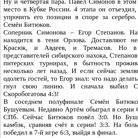
Ну и четвёртая пара. Павел Симонов в этом
место в Кубке России. 4 этапа он отъезди
упрочить его позиции в споре за серебро.
Семён Битюков.
Соперник Симонова – Егор Степанов. На
находится в тени Орлова. Доставляют не
Красюк, и Авдеев, и Тремасов. Но в
представителей сибирского нахока, Степано
питерских турнирах, в бытность прожи
несколько лет назад. И если сейчас земл
одолеть гостей, то Егор знал: что надо делат
гнул свою линию. И сначала выбил С
Скоробогатова 4:3!
В соседнем полуфинале Семён Битюко
Бушуевым. Недавно Артём обыграл в серии 
СПб. Сейчас Битюков повёл 3:0. Но Буш
камбэк, сравняв счёт в серии! 3:3. На бол
победил в 7-й игре 6:3, выйдя в финал.