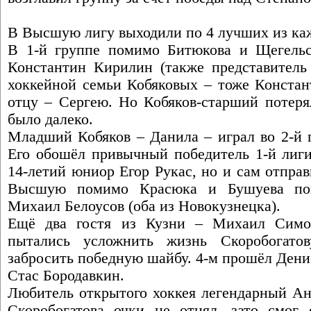
В Высшую лигу выходили по 4 лучших из ка
В 1-й группе помимо Битюкова и Щегельск
Константин Кирилин (также представитель 
хоккейной семьи Кобяковых – тоже Констан
отцу – Сергею. Но Кобяков-старший потеря
было далеко.
Младший Кобяков – Данила – играл во 2-й 
Его обошёл привычный победитель 1-й лиги
14-летий юниор Егор Рукас, но и сам отправи
Высшую помимо Красюка и Бушуева поп
Михаил Белоусов (оба из Новокузнецка).
Ещё два гостя из Кузни – Михаил Симо
пытались усложнить жизнь Скоробогато
забросить победную шайбу. 4-м прошёл Дени
Стас Бородавкин.
Любитель открытого хоккея легендарный Ан
Скоробогатова очки не отнял, зато смог