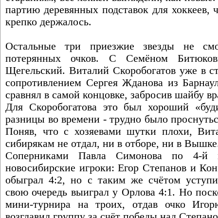
партию деревянных подставок для хоккеев, 
крепко держалось.
Остальные три приезжие звезды не смо
потерянных очков. С Семёном Битюко
Щегельский. Виталий Скоробогатов уже в ст
сопротивлением Сергея Жданова из Барнаул
сравнял в самой концовке, забросив шайбу вр
Для Скоробогатова это был хороший «буди
разницы во времени - трудно было проснутьс
Поняв, что с хозяевами шутки плохи, Вит
сибирякам не отдал, ни в отборе, ни в Вышке
Соперниками Павла Симонова по 4-й г
новосибирские игроки: Егор Степанов и Кон
обыграл 4:2, но с таким же счётом уступи
свою очередь выиграл у Орлова 4:1. Но пос
мини-турнира на троих, отдав очко Игор
возглавил группу за счёт победы над Степан