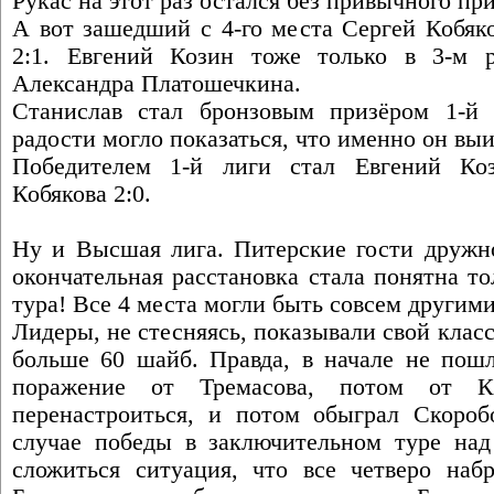
Рукас на этот раз остался без привычного при
А вот зашедший с 4-го места Сергей Кобяк
2:1. Евгений Козин тоже только в 3-м
Александра Платошечкина.
Станислав стал бронзовым призёром 1-й 
радости могло показаться, что именно он выи
Победителем 1-й лиги стал Евгений Ко
Кобякова 2:0.
Ну и Высшая лига. Питерские гости дружно
окончательная расстановка стала понятна т
тура! Все 4 места могли быть совсем другими
Лидеры, не стесняясь, показывали свой класс
больше 60 шайб. Правда, в начале не пошл
поражение от Тремасова, потом от 
перенастроиться, и потом обыграл Скоро
случае победы в заключительном туре на
сложиться ситуация, что все четверо наб