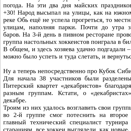
погода. На эти два дня майских празднико
+30! Народ высыпал на улицы, как на южном
реке Обь ещё не успела прогреться, то мест
улицам, наполняя парки. Почти до утра 
баров. На 3-й день в пивном ресторане про
группа настольных хоккеистов поиграла в би
В общем, и здесь хозяева удачно подгадали –
можно было успеть и туда слетать, и вернутьс
Ну а теперь непосредственно про Кубок Сиби
Для начала 38 участников были разделен
Питерский квартет «декабристов» благодар
разным группам. Кстати, о «декабристах
декабре.
Троим из них удалось возглавить свои груп
во 2-й группе смог потеснить на второ
главный технический специалист турнира 
стараниям, все хоккеи выглядели, как новые