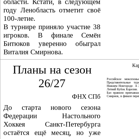
области. Кстати, в следующем
году Ленобласть отметит своё
100-летие.
В турнире приняло участие 38
игроков. В финале Семён
Битюков уверенно обыграл
Виталия Смирнова.
Ка
Планы на сезон
26/27
Российское межсезон
Представительные ту
Нижнем Новгороде. А 
Летний Кубок Карелии.
Бал правили приехавши
ФНХ СПб
Смирнов, в финале пер
До старта нового сезона
Федерации Настольного
Хоккея Санкт-Петербурга
остаётся ещё месяц, но уже