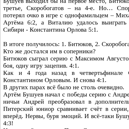
Бушуев выходил бы на первое место, Битюко
третье, Скоробогатов – на 4-е. Но… Спо
потерял очко в игре с однофамильцем – Мих
Артёма 6:2, а Виталию удалось выиграть
Сибири - Константина Орлова 5:1.
В итоге получилось: 1. Битюков, 2. Скоробога
Кто же достался им в соперники?
Битюков сыграл серию с Максимом Августов
боя, одну игру зацепив. 4:1.
Как и 4 года назад в четвертьфинале С
Константином Орловым. И снова 4:1.
В других парах всё было не столь очевидно.
Артём Бушуев начал с победы серию с Андр
ничьи Андрей преобразовал в дополнител
Питерский юниор сравнивает счёт в серии,
вперёд. Нервы, буря эмоций. И всё-таки Буш
4:3!