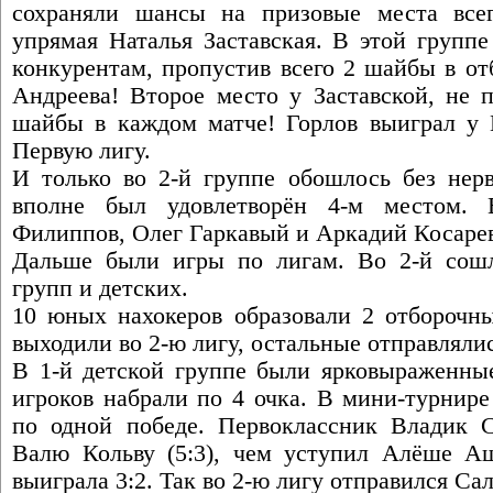
сохраняли шансы на призовые места все
упрямая Наталья Заставская. В этой групп
конкурентам, пропустив всего 2 шайбы в от
Андреева! Второе место у Заставской, не 
шайбы в каждом матче! Горлов выиграл у К
Первую лигу.
И только во 2-й группе обошлось без нерв
вполне был удовлетворён 4-м местом.
Филиппов, Олег Гаркавый и Аркадий Косаре
Дальше были игры по лигам. Во 2-й сошл
групп и детских.
10 юных нахокеров образовали 2 отборочн
выходили во 2-ю лигу, остальные отправлялис
В 1-й детской группе были ярковыраженные
игроков набрали по 4 очка. В мини-турнир
по одной победе. Первоклассник Владик 
Валю Кольву (5:3), чем уступил Алёше Ащ
выиграла 3:2. Так во 2-ю лигу отправился Са