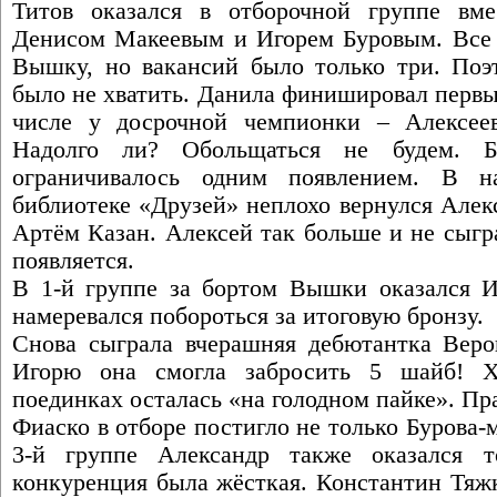
Титов оказался в отборочной группе вм
Денисом Макеевым и Игорем Буровым. Все 
Вышку, но вакансий было только три. Поэ
было не хватить. Данила финишировал первы
числе у досрочной чемпионки – Алексеев
Надолго ли? Обольщаться не будем. Б
ограничивалось одним появлением. В н
библиотеке «Друзей» неплохо вернулся Алек
Артём Казан. Алексей так больше и не сыгр
появляется.
В 1-й группе за бортом Вышки оказался И
намеревался побороться за итоговую бронзу.
Снова сыграла вчерашняя дебютантка Вер
Игорю она смогла забросить 5 шайб! Х
поединках осталась «на голодном пайке». Пра
Фиаско в отборе постигло не только Бурова-
3-й группе Александр также оказался 
конкуренция была жёсткая. Константин Тяжк