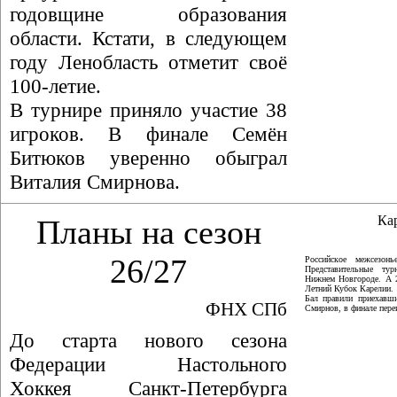
годовщине образования
области. Кстати, в следующем
году Ленобласть отметит своё
100-летие.
В турнире приняло участие 38
игроков. В финале Семён
Битюков уверенно обыграл
Виталия Смирнова.
Ка
Планы на сезон
26/27
Российское межсезон
Представительные ту
Нижнем Новгороде. А 
Летний Кубок Карелии.
Бал правили приехавши
ФНХ СПб
Смирнов, в финале пер
До старта нового сезона
Федерации Настольного
Хоккея Санкт-Петербурга