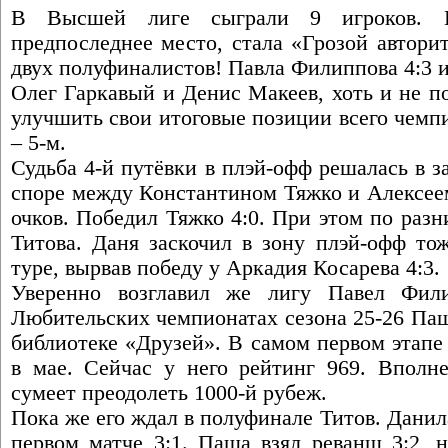
В Высшей лиге сыграли 9 игроков. На
предпоследнее место, стала «Грозой автори
двух полуфиналистов! Павла Филиппова 4:3 и
Олег Гаркавый и Денис Макеев, хоть и не п
улучшить свои итоговые позиции всего чемпи
– 5-м.
Судьба 4-й путёвки в плэй-офф решалась в 
споре между Константином Тяжко и Алексее
очков. Победил Тяжко 4:0. При этом по раз
Титова. Даня заскочил в зону плэй-офф то
туре, вырвав победу у Аркадия Косарева 4:3.
Уверенно возглавил же лигу Павел Фил
Любительских чемпионатах сезона 25-26 Паша
библиотеке «Друзей». В самом первом этапе 
в мае. Сейчас у него рейтинг 969. Вполне
сумеет преодолеть 1000-й рубеж.
Пока же его ждал в полуфинале Титов. Данил
первом матче 3:1. Паша взял реванш 3:2, н