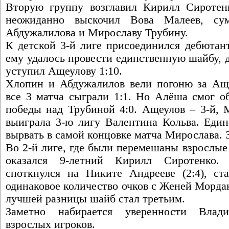
Вторую группу возглавил Кирилл Сиротен
неожиданно выскочил Вова Малеев, су
Абдужалилова и Мирославу Трубину.
К детской 3-й лиге присоединился дебютан
ему удалось провести единственную шайбу, да
уступил Ащеулову 1:10.
Хлопин и Абдужалилов вели погоню за Ащ
все 3 матча сыграли 1:1. Но Алёша смог об
победы над Трубиной 4:0. Ащеулов – 3-й, 
выиграла 3-ю лигу Валентина Кольва. Един
вырвать в самой концовке матча Мирослава. 3
Во 2-й лиге, где были перемешаны взрослые
оказался 9-летний Кирилл Сиротенко. 
споткнулся на Никите Андрееве (2:4), ст
одинаковое количество очков с Женей Морда
лучшей разницы шайб стал третьим.
Заметно набирается уверенности Влад
взрослых игроков.