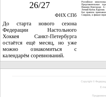
26/27
Российское межсезон
Представительные ту
Нижнем Новгороде. А 
Летний Кубок Карелии.
Бал правили приехавши
ФНХ СПб
Смирнов, в финале пер
До старта нового сезона
Федерации Настольного
Хоккея Санкт-Петербурга
остаётся ещё месяц, но уже
можно ознакомиться с
календарём соревнований.
Copyright ©
Федерац
E-ma
Продвижен