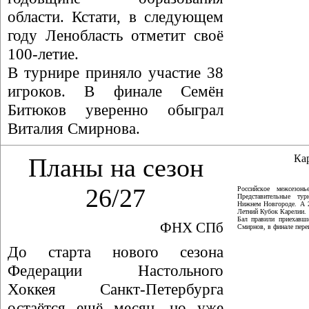
области. Кстати, в следующем
году Ленобласть отметит своё
100-летие.
В турнире приняло участие 38
игроков. В финале Семён
Битюков уверенно обыграл
Виталия Смирнова.
Ка
Планы на сезон
26/27
Российское межсезон
Представительные ту
Нижнем Новгороде. А 
Летний Кубок Карелии.
Бал правили приехавши
ФНХ СПб
Смирнов, в финале пер
До старта нового сезона
Федерации Настольного
Хоккея Санкт-Петербурга
остаётся ещё месяц, но уже