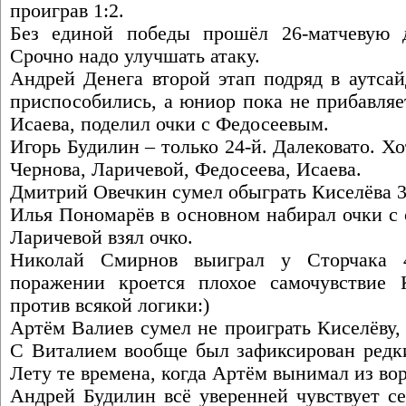
проиграв 1:2.
Без единой победы прошёл 26-матчевую 
Срочно надо улучшать атаку.
Андрей Денега второй этап подряд в аутсай
приспособились, а юниор пока не прибавляе
Исаева, поделил очки с Федосеевым.
Игорь Будилин – только 24-й. Далековато. Хо
Чернова, Ларичевой, Федосеева, Исаева.
Дмитрий Овечкин сумел обыграть Киселёва 3:
Илья Пономарёв в основном набирал очки с 
Ларичевой взял очко.
Николай Смирнов выиграл у Сторчака 
поражении кроется плохое самочувствие 
против всякой логики:)
Артём Валиев сумел не проиграть Киселёву,
С Виталием вообще был зафиксирован редки
Лету те времена, когда Артём вынимал из во
Андрей Будилин всё уверенней чувствует се