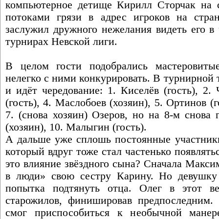
компьютерное детище Кирилл Сторчак на 
потоками грязи в адрес игроков на стра
заслужил дружного нежелания видеть его в
турнирах Невской лиги.
В целом гости подобрались мастеровиты
нелегко с ними конкурировать. В турнирной т
и идёт чередование: 1. Киселёв (гость), 2.
(гость), 4. Маслобоев (хозяин), 5. Ортинов (г
7. (снова хозяин) Озеров, но на 8-м снова 
(хозяин), 10. Малыгин (гость).
А дальше уже сплошь постоянные участник
который вдруг тоже стал частенько появлять
это влияние звёздного сына? Сначала Макси
в люди» свою сестру Карину. Но девушку 
попытка подтянуть отца. Олег в этот в
старожилов, финишировав предпоследним.
смог приспособиться к необычной манере