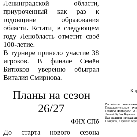
Ленинградской области,
приуроченный как раз к
годовщине образования
области. Кстати, в следующем
году Ленобласть отметит своё
100-летие.
В турнире приняло участие 38
игроков. В финале Семён
Битюков уверенно обыграл
Виталия Смирнова.
Ка
Планы на сезон
26/27
Российское межсезон
Представительные ту
Нижнем Новгороде. А 
Летний Кубок Карелии.
Бал правили приехавши
ФНХ СПб
Смирнов, в финале пер
До старта нового сезона