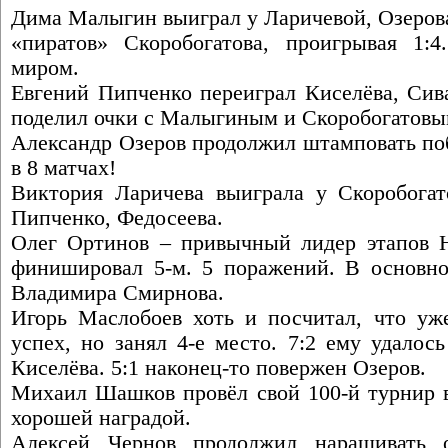
Дима Малыгин выиграл у Ларичевой, Озерова
«пиратов» Скоробогатова, проигрывая 1
миром.
Евгений Пипченко переиграл Киселёва, Сива
поделил очки с Малыгиным и Скоробогатовы
Александр Озеров продолжил штамповать по
в 8 матчах!
Виктория Ларичева выиграла у Скоробогато
Пипченко, Федосеева.
Олег Ортинов – привычный лидер этапов 
финишировал 5-м. 5 поражений. В основно
Владимира Смирнова.
Игорь Маслобоев хоть и посчитал, что у
успех, но занял 4-е место. 7:2 ему удалос
Киселёва. 5:1 наконец-то повержен Озеров.
Михаил Шашков провёл свой 100-й турнир в 
хорошей наградой.
Алексей Чернов продолжил наращивать о