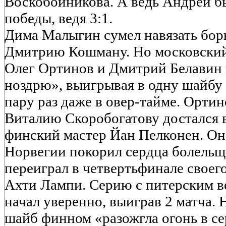
Воскобойникова. А ведь Андрей бы
победы, ведя 3:1.
Дима Малыгин сумел навязать бо
Дмитрию Кошману. Но московский 
Олег Ортинов и Дмитрий Белавин 
ноздрю», выигрывая в одну шайбу
пару раз даже в овер-тайме. Ортин
Виталию Скоробогатову достался
финский мастер Йан Пелконен. Он
Норвегии покорил сердца болельщи
переиграл в четвертьфинале своего
Ахти Лампи. Серию с питерским в
начал уверенно, выиграв 2 матча.
шайб финном «разожгла огонь в се