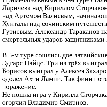
Ларичева над Кириллом Сторчаком
над Артёмом Валиевым, начинающ
Хунталы над сочинским путешест
Гутиевым. Александр Тараканов н
смертельных ударов защитниками
В 5-м туре сошлись две латвийские
Эдгарс Цайцс. Три из трёх выигра
Борисов выиграл у Алексея Захаро
одолел Ахти Лампи. Так финн поте
поражение.
Не пошла игра у Кирилла Сторчак
огорчил Владимир Смирнов.