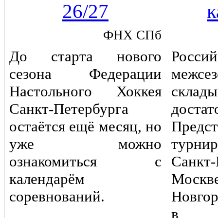
26/27
к
ФНХ СПб
До старта нового
Россий
сезона Федерации
межс
Настольного Хоккея
склады
Санкт-Петербурга
достат
остаётся ещё месяц, но
Предст
уже можно
турн
ознакомиться с
Санкт-
календарём
Моск
соревнований.
Новгор
в Пе