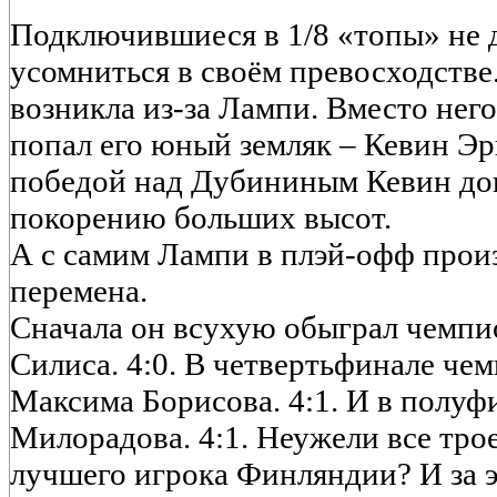
Подключившиеся в 1/8 «топы» не 
усомниться в своём превосходстве
возникла из-за Лампи. Вместо нег
попал его юный земляк – Кевин Эр
победой над Дубининым Кевин дока
покорению больших высот.
А с самим Лампи в плэй-офф прои
перемена.
Сначала он всухую обыграл чемпи
Силиса. 4:0. В четвертьфинале че
Максима Борисова. 4:1. И в полуф
Милорадова. 4:1. Неужели все трое
лучшего игрока Финляндии? И за э