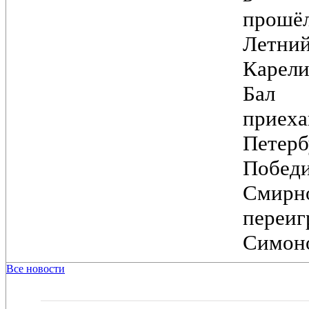
прошё
Лет
Карели
Бал
при
Петер
Побед
Смирн
переи
Симоно
Все новости