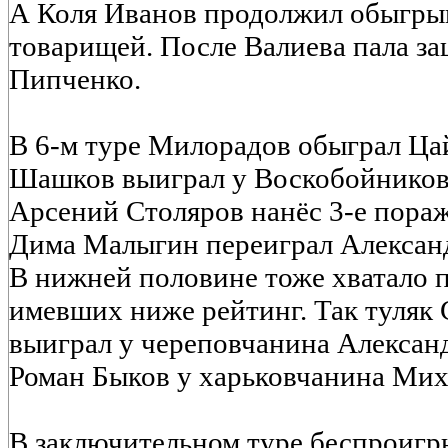
А Коля Иванов продолжил обыгры
товарищей. После Валиева пала з
Пипченко.
В 6-м туре Милорадов обыграл Ца
Шашков выиграл у Воскобойников
Арсений Столяров нанёс 3-е пора
Дима Малыгин переиграл Алексан
В нижней половине тоже хватало п
имевших ниже рейтинг. Так туляк
выиграл у череповчанина Алексан
Роман Быков у харьковчанина Мих
В заключительном туре беспроиг