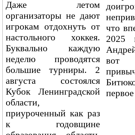
Даже летом
доигр
организаторы не дают
непри
игрокам отдохнуть от
что вп
настольного хоккея.
2025 
Буквально каждую
Андре
неделю проводятся
вот 
большие турниры. 2
привы
августа состоялся
Битюк
Кубок Ленинградской
первое
области,
приуроченный как раз
к годовщине
образования области.