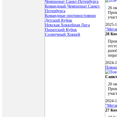
Чемпионат Санкт-Петербурга
Командный Чемпионат Санкт-
26 о
Петербурга
Прош
Командные противостояния
учас
Детский Кубок
2025-1
Невская Хоккейная Лига
"Мега
Пиратский Кубок
28 Ко
Солнечный Хоккей
Прош
отст
разо
пира
2024-1
Повыш
Санкт
20 о
Прош
учас
2024-1
"Мега
27 Ко