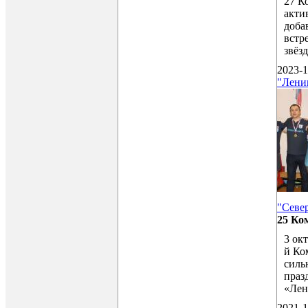
27 К
акти
доба
встр
звёз
2023-1
"Ленин
"Севе
25 Ко
3 ок
й Ко
силь
праз
«Лен
2021-1