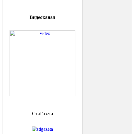
Видеоканал
СтиГазета