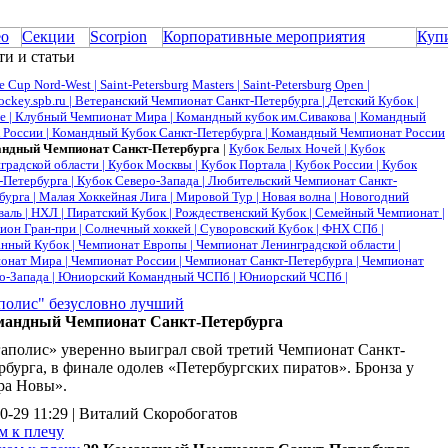
ео
Секции
Scorpion
Корпоративные мероприятия
Куп
и и статьи
e Cup Nord-West |
Saint-Petersburg Masters |
Saint-Petersburg Open |
ockey.spb.ru |
Ветеранский Чемпионат Санкт-Петербурга |
Детский Кубок |
е |
Клубный Чемпионат Мира |
Командный кубок им.Сивакова |
Командный
 России |
Командный Кубок Санкт-Петербурга |
Командный Чемпионат России
ндный Чемпионат Санкт-Петербурга
|
Кубок Белых Ночей |
Кубок
градской области |
Кубок Москвы |
Кубок Портала |
Кубок России |
Кубок
-Петербурга |
Кубок Северо-Запада |
Любительский Чемпионат Санкт-
бурга |
Малая Хоккейная Лига |
Мировой Тур |
Новая волна |
Новогодний
валь |
НХЛ |
Пиратский Кубок |
Рождественский Кубок |
Семейный Чемпионат |
ион Гран-при |
Солнечный хоккей |
Суворовский Кубок |
ФНХ СПб |
нный Кубок |
Чемпионат Европы |
Чемпионат Ленинградской области |
онат Мира |
Чемпионат России |
Чемпионат Санкт-Петербурга |
Чемпионат
о-Запада |
Юниорский Командный ЧСПб |
Юниорский ЧСПб |
полис" безусловно лучший
мандный Чемпионат Санкт-Петербурга
аполис» уверенно выиграл свой третий Чемпионат Санкт-
рбурга, в финале одолев «Петербургских пиратов». Бронза у
ра Новы».
0-29 11:29 | Виталий Скоробогатов
м к плечу