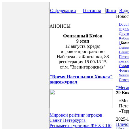
О федерации
Гостиная
Фото
Вид
Новост
Doubl
АНОНСЫ
stigah
Друго
Фонтанный Кубок
Кубок
9 этап
|
Кома
12 августа (среда)
Ленин
игровое пространство
Санкт
Набережная Фонтанки, 88
Петер
фести
регистрация 18.00-18.15
Скорп
ст.м. "Звенигородская"
Фонта
Чемпи
"Время Настольного Хоккея"
Север
видеожурнал
"Мега
29 Ко
«Мег
Пете
«Тер
Мировой рейтинг игроков
2025-1
Санкт-Петербурга
Плечо
Регламент турниров ФНХ СПб