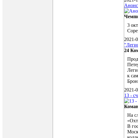
Анонс
Чемпи
3 ок
Соре
2021-
"Леги
24 Ко
Прод
Пете
Леги
к са
Брон
2021-0
13 - с
Коман
На с
«Охт
В го
Моск
колл