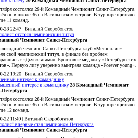
29 Командный Чемпионат Санкт-Петербурга
ктября состоялся 29-й Командный Чемпионат Санкт-Петербурга.
ёл он в школе 36 на Васильевском острове. В турнире приняло
тие 11 команд.
0-28 22:47 | Виталий Скоробогатов
полис" отстоял чемпионский титул
мандный Чемпионат Санкт-Петербурга
логодний чемпион Санкт-Петербурга клуб «Мегаполис»
оял свой чемпионский титул, в финале без проблем
бравшись с «Дьяволятами». Бронзовые медали у «Петербургских
тов». Первую лигу уверенно выиграла команда «Forever young».
0-22 19:20 | Виталий Скоробогатов
енный интерес к команднику
28 Командный Чемпионат
-Петербурга
ктября состоялся 28-й Командный Чемпионат Санкт-Петербурга.
ёл он в школе 36 на Васильевском острове. В турнире приняло
тие 12 команд.
0-22 11:49 | Виталий Скоробогатов
полис" впервые стал чемпионом Петербурга
мандный Чемпионат Санкт-Петербурга