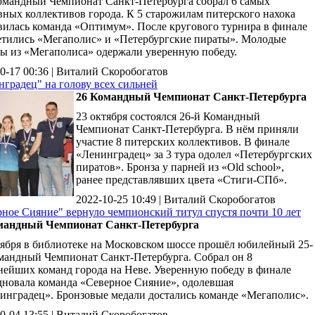
омандный Чемпионат Санкт-Петербурга собрал 6 самых
вных коллективов города. К 5 старожилам питерского нахока
вилась команда «Оптимум». После кругового турнира в финале
етились «Мегаполис» и «Петербургские пираты». Молодые
ды из «Мегаполиса» одержали уверенную победу.
0-17 00:36 | Виталий Скоробогатов
градец" на голову всех сильней
26 Командный Чемпионат Санкт-Петербурга
23 октября состоялся 26-й Командный
Чемпионат Санкт-Петербурга. В нём приняли
участие 8 питерских коллективов. В финале
«Ленинградец» за 3 тура одолел «Петербургских
пиратов». Бронза у парней из «Old school»,
ранее представлявших цвета «Стиги-СПб».
2022-10-25 10:49 | Виталий Скоробогатов
рное Сияние" вернуло чемпионский титул спустя почти 10 лет
мандный Чемпионат Санкт-Петербурга
тября в библиотеке на Московском шоссе прошёл юбилейный 25-
мандный Чемпионат Санкт-Петербурга. Собрал он 8
нейших команд города на Неве. Уверенную победу в финале
дновала команда «Северное Сияние», одолевшая
инградец». Бронзовые медали достались команде «Мегаполис».
0-04 13:55 | Виталий Скоробогатов