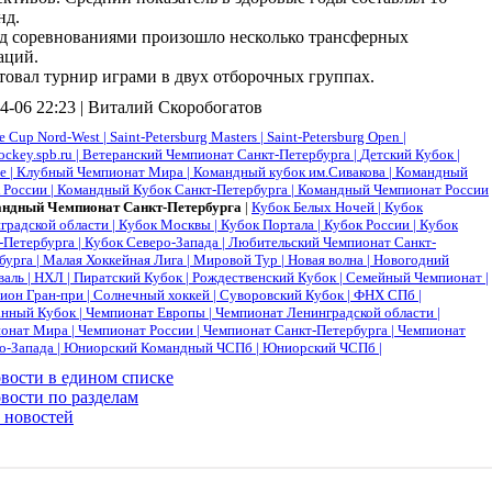
нд.
д соревнованиями произошло несколько трансферных
аций.
товал турнир играми в двух отборочных группах.
4-06 22:23 | Виталий Скоробогатов
e Cup Nord-West |
Saint-Petersburg Masters |
Saint-Petersburg Open |
ockey.spb.ru |
Ветеранский Чемпионат Санкт-Петербурга |
Детский Кубок |
е |
Клубный Чемпионат Мира |
Командный кубок им.Сивакова |
Командный
 России |
Командный Кубок Санкт-Петербурга |
Командный Чемпионат России
ндный Чемпионат Санкт-Петербурга
|
Кубок Белых Ночей |
Кубок
градской области |
Кубок Москвы |
Кубок Портала |
Кубок России |
Кубок
-Петербурга |
Кубок Северо-Запада |
Любительский Чемпионат Санкт-
бурга |
Малая Хоккейная Лига |
Мировой Тур |
Новая волна |
Новогодний
валь |
НХЛ |
Пиратский Кубок |
Рождественский Кубок |
Семейный Чемпионат |
ион Гран-при |
Солнечный хоккей |
Суворовский Кубок |
ФНХ СПб |
нный Кубок |
Чемпионат Европы |
Чемпионат Ленинградской области |
онат Мира |
Чемпионат России |
Чемпионат Санкт-Петербурга |
Чемпионат
о-Запада |
Юниорский Командный ЧСПб |
Юниорский ЧСПб |
овости в едином списке
вости по разделам
 новостей