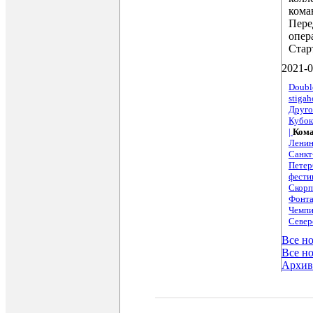
кома
Пере
опер
Стар
2021-0
Doubl
stigah
Друго
Кубок
|
Кома
Ленин
Санкт
Петер
фести
Скорп
Фонта
Чемпи
Север
Все н
Все но
Архив