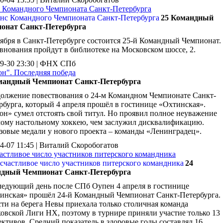
 Командного Чемпионата Санкт-Петербурга
25 Командный
онат Санкт-Петербурга
тября в Санкт-Петербурге состоится 25-й Командный Чемпионат.
внования пройдут в библиотеке на Московском шоссе, 2.
09-30 23:30 | ФНХ СПб
он". Последняя победа
мандный Чемпионат Санкт-Петербурга
олжение повествования о 24-м Командном Чемпионате Санкт-
рбурга, который 4 апреля прошёл в гостинице «Охтинская».
он» сумел отстоять свой титул. Но проявил полное неуважение
мому настольному хоккею, чем заслужил дисквалификацию.
зовые медали у нового проекта – команды «Ленинградец».
4-07 11:45 | Виталий Скоробогатов
частливое число участников питерского командника
24
дный Чемпионат Санкт-Петербурга
ледующий день после СПб Оупен 4 апреля в гостинице
инская» прошёл 24-й Командный Чемпионат Санкт-Петербурга.
сти на берега Невы приехала только столичная команда
овской Лиги НХ, поэтому в турнире приняли участие только 13
ективов. Средний показатель в здоровые годы составлял 16