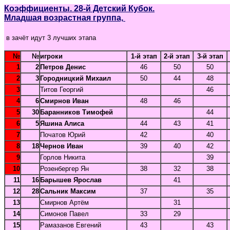
Коэффициенты. 28-й Детский Кубок.
Младшая возрастная группа,
в зачёт идут 3 лучших этапа
№
№
игроки
1-й этап
2-й этап
3-й этап
1
2
Петров Денис
46
50
50
2
3
Городницкий Михаил
50
44
48
3
Титов Георгий
46
4
6
Смирнов Иван
48
46
5
30
Баранников Тимофей
44
6
5
Яшина Алиса
44
43
41
7
Початов Юрий
42
40
8
18
Чернов Иван
39
40
42
9
Горлов Никита
39
10
Розенбергер Ян
38
32
38
11
16
Барышев Ярослав
41
12
28
Сальник Максим
37
35
13
Смирнов Артём
31
14
Симонов Павел
33
29
15
Рамазанов Евгений
43
43