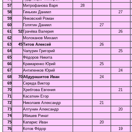
57
Митрофанова Варя
28
58
Гинькин Даниил
27
59
Янковский Роман
60
Голятин Даниил
27
61
52
Грачёва Валерия
26
62
Молоканов Михаил
63
45
Титов Алексей
26
64
Чапурин Григорий
25
65
Фёдоров Никита
66
Крамаренко Юрий
25
67
Антипенков Юрий
24
68
70
Абдурашитов Иван
24
69
Середа Виктор
70
Хребтова Евгения
21
71
Касаткин Егор
72
Николаев Александр
21
73
Алтунин Александр
20
74
Ибишев Ринат
75
Капарис Иван
20
76
Котов Фёдор
19