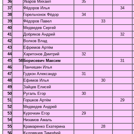
36
Уваров Михаил
35
37
Фёдоров Илья
34
38
Горельчонок Фёдор
34
39
Фёдоров Павел
33
40
Медведев Сергей
41
Добряков Андрей
32
42
Волков Влад
43
Ефремов Артём
44
Харитонов Дмитрий
32
45
58
Борисевич Максим
31
46
Панчишин Илья
47
Гудкон Александр
31
48
Ефимов Илья
30
49
Зайцев Елисей
50
Ругаль Егор
30
51
Горшков Артём
29
52
Медведев Андрей
53
Курочкин Егор
29
54
Низамов Амаль
55
Крамаренко Екатерина
28
56
Кудрявцев Тимофей