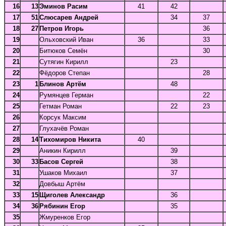
16
13
Эминов Расим
41
42
17
51
Слюсарев Андрей
34
37
18
27
Петров Игорь
36
19
Ольховский Иван
36
33
20
Битюков Семён
30
21
Сутягин Кирилл
23
22
Фёдоров Степан
28
23
1
Блинов Артём
48
24
Румянцев Герман
22
25
Гетман Роман
22
23
26
Корсук Максим
27
Глухачёв Роман
28
14
Тихомиров Никита
40
29
Аникин Кирилл
39
30
33
Басов Сергей
38
31
Ушаков Михаил
37
32
Довбыш Артём
33
15
Щиголев Александр
36
34
36
Рябинин Егор
35
35
Жмуренков Егор