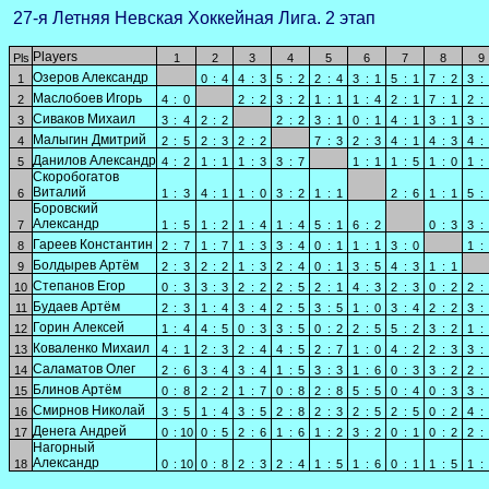
27-я Летняя Невская Хоккейная Лига. 2 этап
Players
Pls
1
2
3
4
5
6
7
8
9
Озеров Александр
1
0
:
4
4
:
3
5
:
2
2
:
4
3
:
1
5
:
1
7
:
2
3
:
Маслобоев Игорь
2
4
:
0
2
:
2
3
:
2
1
:
1
1
:
4
2
:
1
7
:
1
2
:
Сиваков Михаил
3
3
:
4
2
:
2
2
:
2
3
:
1
0
:
1
4
:
1
3
:
1
3
:
Малыгин Дмитрий
4
2
:
5
2
:
3
2
:
2
7
:
3
2
:
3
4
:
1
4
:
3
4
:
Данилов Александр
5
4
:
2
1
:
1
1
:
3
3
:
7
1
:
1
1
:
5
1
:
0
1
:
Скоробогатов
Виталий
6
1
:
3
4
:
1
1
:
0
3
:
2
1
:
1
2
:
6
1
:
1
5
:
Боровский
Александр
7
1
:
5
1
:
2
1
:
4
1
:
4
5
:
1
6
:
2
0
:
3
3
:
Гареев Константин
8
2
:
7
1
:
7
1
:
3
3
:
4
0
:
1
1
:
1
3
:
0
1
:
Болдырев Артём
9
2
:
3
2
:
2
1
:
3
2
:
4
0
:
1
3
:
5
4
:
3
1
:
1
Степанов Егор
10
0
:
3
3
:
3
2
:
2
2
:
5
2
:
1
4
:
3
2
:
3
0
:
2
2
:
Будаев Артём
11
2
:
3
1
:
4
3
:
4
2
:
5
3
:
5
1
:
0
3
:
4
2
:
2
3
:
Горин Алексей
12
1
:
4
4
:
5
0
:
3
3
:
5
0
:
2
2
:
5
5
:
2
3
:
2
1
:
Коваленко Михаил
13
4
:
1
2
:
3
2
:
4
4
:
5
2
:
7
1
:
0
4
:
2
2
:
3
3
:
Саламатов Олег
14
2
:
6
3
:
4
3
:
4
1
:
5
3
:
3
1
:
6
0
:
3
3
:
2
2
:
Блинов Артём
15
0
:
8
2
:
2
1
:
7
0
:
8
2
:
8
5
:
5
0
:
4
0
:
3
3
:
Смирнов Николай
16
3
:
5
1
:
4
3
:
5
2
:
8
2
:
3
2
:
5
2
:
5
0
:
2
4
:
Денега Андрей
17
0
:
10
0
:
5
2
:
6
1
:
6
1
:
2
3
:
2
0
:
1
0
:
2
2
:
Нагорный
Александр
18
0
:
10
0
:
8
2
:
3
2
:
4
1
:
5
1
:
6
0
:
1
1
:
5
1
: