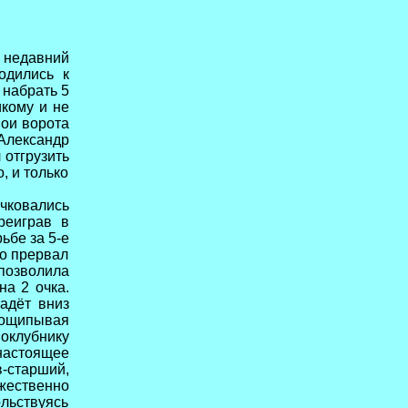
 недавний
одились к
 набрать 5
икому и не
вои ворота
Александр
 отгрузить
, и только
чковались
реиграв в
ьбе за 5-е
Но прервал
позволила
на 2 очка.
адёт вниз
пощипывая
оклубнику
настоящее
-старший,
жественно
ольствуясь