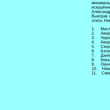
минималь
искушённ
Александр
Выиграв 
этапа, Ни
1. Масло
2. Аверь
3. Черно
4. Аверь
5. Скоро
6. Батуе
7. Данил
8. Ковал
9. Окуне
10. Ники
11. Смир