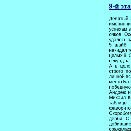
9-й эта
Девятый 
именинни
успехам в
очков. Ос
удалось р
5 шайб! 
накидал т
целых 8! 
секунд за
А в цело
строго п
личной вс
место Бат
победную
Андрею и 
Михаил К
таблицы,
фаворито
Скоробог
дерби. С
добившие
сражалась