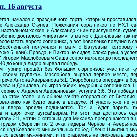
п. 16 августа
этап начался с праздничного торта, которым проставился
к Александр Окунев. Пожелания соратников по НХЛ св
 настольном хоккее, и Александр к ним прислушался, сумев
обенно досталось «пиратам»: в матче с Даниловым так н
аспечатать ворота соперника, а вот Коваленко получил в с
Весёленький получился и матч с Батуевым, которому 
е же 5 шайб. Правда, и Виктор не сидел, сложа руки, а успел
С Игорем Маслобоевым Саша сопротивлялся до последнего
 40 до конца лидер вырвал победу.
м турнир прошёл без больших сюрпризов: участники ку
о своим группкам. Маслобоев вырвал первое место, пе
трече Антона Аверьянова 5:1. Скоробогатов опередил в бор
уева и Данилова, обыграв обоих неудобных соперников. 
 серию с Андреем Аверьяновым, уступив 3:6. Эта победа 
на этом этапе, и в общем зачёте оторваться от Виталия 
оваленко как будто завис в воздухе. И упасть уже не уп
 и вверх врядли поднимется. Так и будет парить, 
в и даря очки аутсайдерам. На этот раз досталось одн
атову 3:1, матчи с которым для Михаила превращаются в 
 трудом сберегли по 2 очка лидеры Чернов и Аверьянов
ся над Коваленко минимальных побед. Елена Никитина му
 со всеми мужчинами, и те старались не рисковать, дов