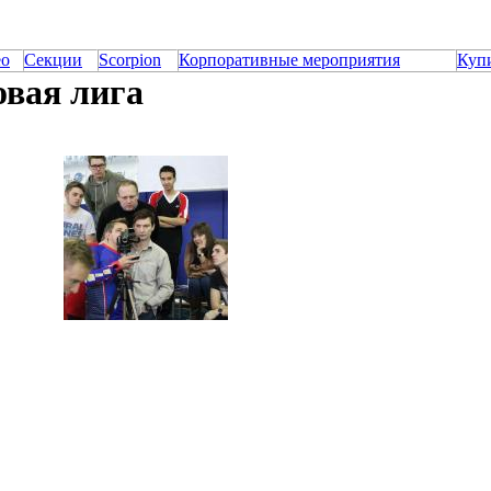
ео
Секции
Scorpion
Корпоративные мероприятия
Куп
вая лига