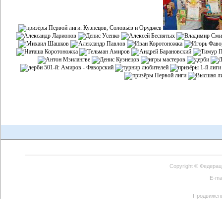
Copyright ©
Федерац
E-ma
Продвижен