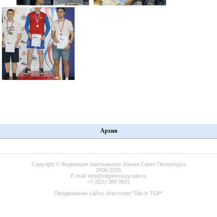
Архив
Copyright ©
Федерация Настольного Хоккея Санкт-Петербурга
2000-2026
E-mail:
info@stigahockey.spb.ru
+7 (921) 388-9821
Продвижение сайта:
Агентство "Site in TOP"