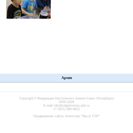
Архив
Copyright ©
Федерация Настольного Хоккея Санкт-Петербурга
2000-2026
E-mail:
info@stigahockey.spb.ru
+7 (921) 388-9821
Продвижение сайта:
Агентство "Site in TOP"