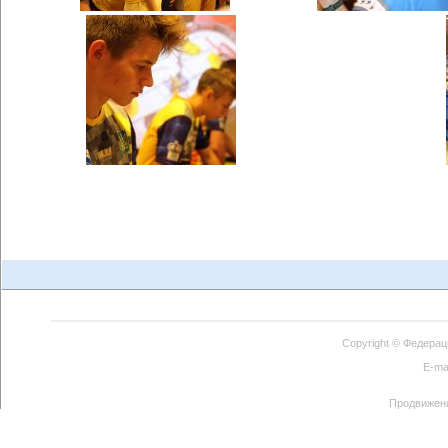
Copyright ©
Федерац
E-ma
Продвижен