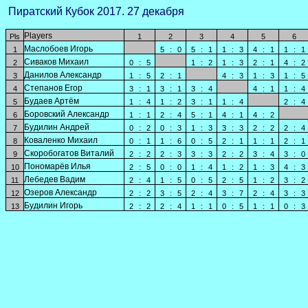
Пиратский Кубок 2017. 27 декабря
Players
Pls
1
2
3
4
5
6
Маслобоев Игорь
1
5
:
0
5
:
1
1
:
3
4
:
1
1
:
1
Сиваков Михаил
2
0
:
5
1
:
2
1
:
3
2
:
1
4
:
2
Данилов Александр
3
1
:
5
2
:
1
4
:
3
1
:
3
1
:
5
Степанов Егор
4
3
:
1
3
:
1
3
:
4
4
:
1
1
:
4
Будаев Артём
5
1
:
4
1
:
2
3
:
1
1
:
4
2
:
4
Боровский Александр
6
1
:
1
2
:
4
5
:
1
4
:
1
4
:
2
Будилин Андрей
7
0
:
2
0
:
3
1
:
3
3
:
3
2
:
2
2
:
4
Коваленко Михаил
8
0
:
1
1
:
6
0
:
5
2
:
1
1
:
1
2
:
1
Скоробогатов Виталий
9
2
:
2
2
:
3
3
:
3
2
:
2
3
:
4
3
:
0
Пономарёв Илья
10
2
:
5
0
:
0
1
:
4
1
:
2
1
:
3
4
:
3
Лебедев Вадим
11
2
:
4
1
:
5
0
:
5
2
:
5
1
:
2
3
:
2
Озеров Александр
12
2
:
2
3
:
5
2
:
4
3
:
7
2
:
4
3
:
3
Будилин Игорь
13
2
:
2
2
:
4
1
:
1
0
:
5
1
:
1
0
:
3