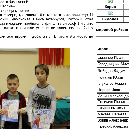
асти Фильчевой.
й волне».
Зорин
х среди старших.
те мира, где занял 10-е место в категории «до 11
кий Чемпионат Санкт-Петербурга, который стал
Симонов
кий-младший пробился в финал плэй-офф 1-й лиги,
И только в финале уже не осталось сил на Сашу
мировой рейтинг 
аки все игроки – дебютанты. В итоге 9-е место по
игрок
Смирнов Иван
Городницкий Мих
Лебедев Вадим
Початов Юрий
Глухачёв Роман
Чернов Иван
Ильин Александр
Симонов Павел
Панчишин Илья
Макеев Евгений
Зорин Александр
Пресняк Алексей