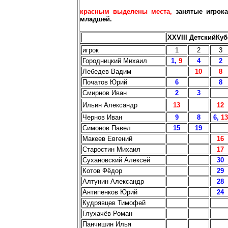
красным выделены места,
занятые игрок
младшей.
XХVIII ДетскийКуб
игрок
1
2
3
Городницкий Михаил
1,
9
4
2
Лебедев Вадим
10
8
Початов Юрий
6
8
Смирнов Иван
2
3
Ильин Александр
13
12
Чернов Иван
9
8
6,
13
Симонов Павел
15
19
Макеев Евгений
16
Старостин Михаил
17
Сухановский Алексей
30
Котов Фёдор
29
Алтунин Александр
28
Антипенков Юрий
24
Кудрявцев Тимофей
Глухачёв Роман
Панчишин Илья