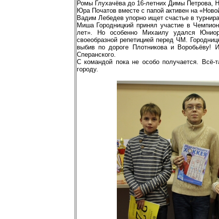
Ромы Глухачёва до 16-летних Димы Петрова, Н
Юра Початов вместе с папой активен на «Ново
Вадим Лебедев упорно ищет счастье в турнира
Миша Городницкий принял участие в Чемпиона
лет». Но особенно Михаилу удался Юниорс
своеобразной репетицией перед ЧМ. Городниц
выбив по дороге Плотникова и Воробьёву! 
Сперанского.
С командой пока не особо получается. Всё-т
городу.