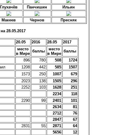
Глухачёв
Панчишин
Ильин
Макеев
Чернов
Пресняк
на 28.05.2017
20.05
2016
28.05
2017
место
место
баллы
баллы
в Мире
в Мире
896
780
508
1724
аил
1208
442
585
1507
1573
250
1007
679
2023
138
1505
296
2252
103
1628
251
2234
118
2290
99
2401
101
2634
81
2712
76
2847
67
2831
55
2871
64
5656
12