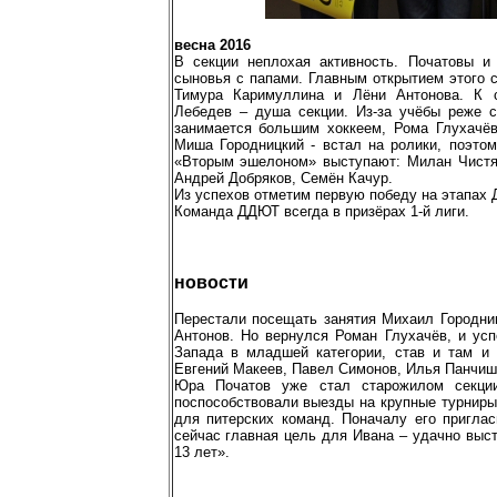
весна 2016
В секции неплохая активность. Початовы и
сыновья с папами. Главным открытием этого 
Тимура Каримуллина и Лёни Антонова. К 
Лебедев – душа секции. Из-за учёбы реже 
занимается большим хоккеем, Рома Глухачёв
Миша Городницкий - встал на ролики, поэтом
«Вторым эшелоном» выступают: Милан Чистяк
Андрей Добряков, Семён Качур.
Из успехов отметим первую победу на этапах 
Команда ДДЮТ всегда в призёрах 1-й лиги.
новости
Перестали посещать занятия Михаил Городни
Антонов. Но вернулся Роман Глухачёв, и ус
Запада в младшей категории, став и там и 
Евгений Макеев, Павел Симонов, Илья Панчиш
Юра Початов уже стал старожилом секци
поспособствовали выезды на крупные турниры
для питерских команд. Поначалу его пригла
сейчас главная цель для Ивана – удачно выст
13 лет».