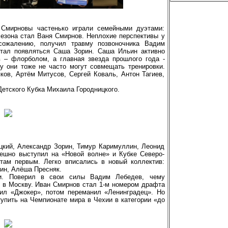
 Смирновы частенько играли семейными дуэтами:
сезона стал Ваня Смирнов. Неплохие перспективы у
сожалению, получил травму позвоночника Вадим
стал появляться Саша Зорин. Саша Ильин активно
 – флорболом, а главная звезда прошлого года -
у они тоже не часто могут совмещать тренировки.
ов, Артём Митусов, Сергей Коваль, Антон Тагиев,
Детского Кубка Михаила Городницкого.
цкий, Александр Зорин, Тимур Каримуллин, Леонид
пешно выступил на «Новой волне» и Кубке Северо-
там первым. Легко вписались в новый коллектив:
ин, Алёша Пресняк.
и. Поверил в свои силы Вадим Лебедев, чему
 в Москву. Иван Смирнов стал 1-м номером драфта
сил «Джокер», потом переманил «Ленинградец». Но
упить на Чемпионате мира в Чехии в категории «до