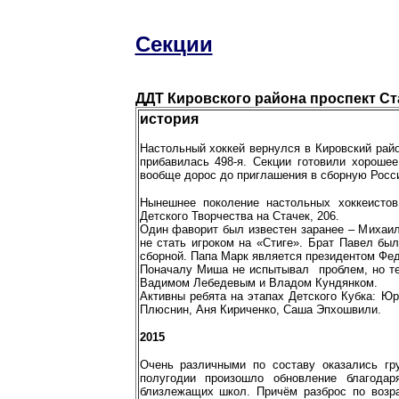
Секции
ДДТ Кировского района проспект Ст
история
Настольный хоккей вернулся в Кировский райо
прибавилась 498-я. Секции готовили хороше
вообще дорос до приглашения в сборную Росси
Нынешнее поколение настольных хоккеистов
Детского Творчества на Стачек, 206.
Один фаворит был известен заранее – Михаил
не стать игроком на «Стиге». Брат Павел бы
сборной. Папа Марк является президентом Ф
Поначалу Миша не испытывал проблем, но те
Вадимом Лебедевым и Владом Кундянком.
Активны ребята на этапах Детского Кубка: Ю
Плюснин, Аня Кириченко, Саша Эпхошвили.
2015
Очень различными по составу оказались гр
полугодии произошло обновление благодар
близлежащих школ. Причём разброс по возр