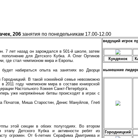
ачек, 206
занятия по понедельникам 17.00-12.00
ведущий игрок п
н. 7 лет назад он зарождался в 501-й школе, затем
е пополнение для Детского Кубка. А Олег Ортинов
Кундянок
К
и, где стал чемпионом мира и Европы.
нынешние лидер
 будет набираться опыта на занятиях во Дворце
 Городницкий. В такой хоккейной семье невозможно
л в 2011 году чемпионом мира в составе юниорской
едерации Настольного Хоккея Санкт-Петербурга.
перь уже напряжённые битвы происходят в играх с
ра Початов, Миша Старостин, Денис Мануйлов, Глеб
уппы этой секции в обоих полугодиях. Во втором
я этапу Детского Кубка и активности ребят из
Городницкий
асту огромен. От 6-летних Серафима Дмитриева и