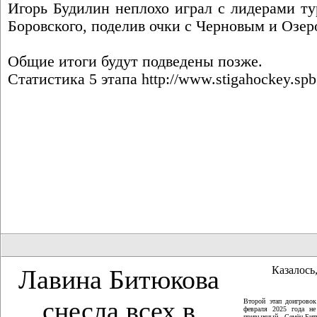
Игорь Будилин неплохо играл с лидерами ту
Боровского, поделив очки с Черновым и Озер
Общие итоги будут подведены позже.
Статистика 5 этапа
http://www.stigahockey.spb
Казалось,
Лавина Битюкова
снесла всех в
Второй этап доигрово
февраля 2025 года не
привычный - Семён Битю