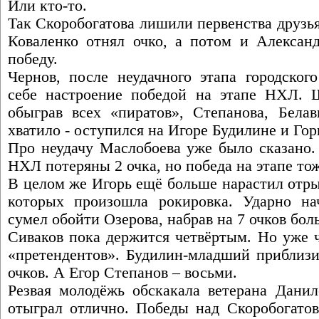
Или кто-то.
Так Скоробогатова лишили первенства друзь
Коваленко отнял очко, а потом и Алексан
победу.
Чернов, после неудачного этапа городског
себе настроение победой на этапе НХЛ. 
обыграв всех «пиратов», Степанова, Бела
хватило - оступился на Игоре Будилине и Гор
Про неудачу Маслобоева уже было сказано. 
НХЛ потеряны 2 очка, но победа на этапе то
В целом же Игорь ещё больше нарастил отры
которых произошла рокировка. Ударно на
сумел обойти Озерова, набрав на 7 очков бол
Сиваков пока держится четвёртым. Но уже ч
«претендентов». Будилин-младший приблизи
очков. А Егор Степанов – восьми.
Резвая молодёжь обскакала ветерана Данил
отыграл отлично. Победы над Скоробогато