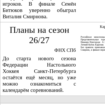
игроков. В финале Семён
Битюков уверенно обыграл
Виталия Смирнова.
Ка
Планы на сезон
26/27
Российское межсезон
Представительные ту
Нижнем Новгороде. А 
Летний Кубок Карелии.
Бал правили приехавши
ФНХ СПб
Смирнов, в финале пер
До старта нового сезона
Федерации Настольного
Хоккея Санкт-Петербурга
остаётся ещё месяц, но уже
можно ознакомиться с
календарём соревнований.