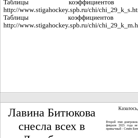
Таблицы коэффициент
http://www.stigahockey.spb.ru/chi/chi_29_k_s.h
Таблицы коэффициент
http://www.stigahockey.spb.ru/chi/chi_29_k_m.
Казалось,
Лавина Битюкова
снесла всех в
Второй этап доигрово
февраля 2025 года не
привычный - Семён Битю