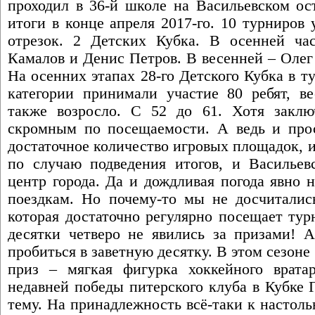
проходил в 36-й школе на Васильевском ос
итоги в конце апреля 2017-го. 10 турниров
отрезок. 2 Детских Кубка. В осенней ча
Камалов и Денис Петров. В весенней – Олег
На осенних этапах 28-го Детского Кубка в 
категории принимали участие 80 ребят, в
также возросло. С 52 до 61. Хотя заклю
скромным по посещаемости. А ведь и про
достаточное количество игровых площадок, 
по случаю подведения итогов, и Васильев
центр города. Да и дождливая погода явно 
поездкам. Но почему-то мы не досчиталис
которая достаточно регулярно посещает ту
десятки четверо не явились за призами! 
пробиться в заветную десятку. В этом сезон
приз – мягкая фигурка хоккейного врат
недавней победы питерского клуба в Кубке Г
тему. На принадлежность всё-таки к настол