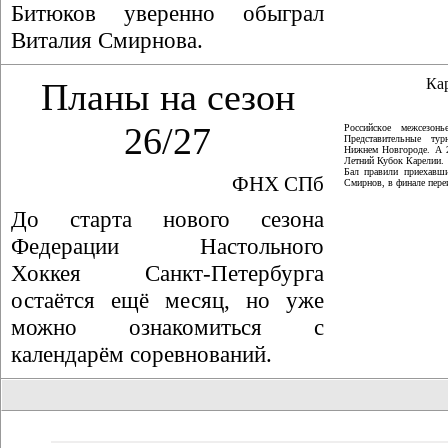
Битюков уверенно обыграл
Виталия Смирнова.
Ка
Планы на сезон
26/27
Российское межсезон
Представительные ту
Нижнем Новгороде. А 
Летний Кубок Карелии.
Бал правили приехавши
ФНХ СПб
Смирнов, в финале пер
До старта нового сезона
Федерации Настольного
Хоккея Санкт-Петербурга
остаётся ещё месяц, но уже
можно ознакомиться с
календарём соревнований.