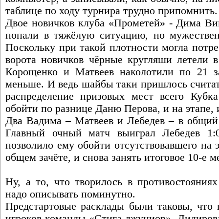
таблице по ходу турнира трудно припомнить.
Двое новичков клуба «Прометей» - Дима Ви
попали в тяжёлую ситуацию, но мужествен
Поскольку при такой плотности могла потре
ворота новичков чёрные кругляши летели в
Корощенко и Матвеев наколотили по 21 з
меньше. И ведь шайбы таки пришлось считат
распределение призовых мест всего Кубк
обойти по разнице Даню Перова, и на этапе, 
Два Вадима – Матвеев и Лебедев – в общий
Главный очный матч выиграл Лебедев 1:0
позволило ему обойти отсутствовавшего на 
общем зачёте, и снова занять итоговое 10-е м
Ну, а то, что творилось в противостояния
надо описывать поминутно.
Предстартовые расклады были таковы, что 
игроков команды «Стига-джуниор». Лидирова