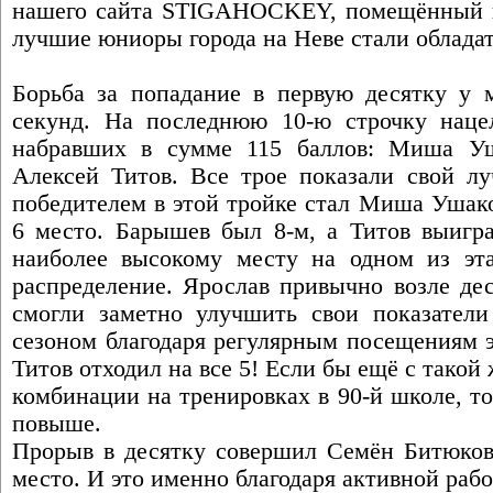
нашего сайта STIGAHOCKEY, помещённый н
лучшие юниоры города на Неве стали обладат
Борьба за попадание в первую десятку у
секунд. На последнюю 10-ю строчку нацел
набравших в сумме 115 баллов: Миша У
Алексей Титов. Все трое показали свой лу
победителем в этой тройке стал Миша Ушак
6 место. Барышев был 8-м, а Титов выигр
наиболее высокому месту на одном из эт
распределение. Ярослав привычно возле де
смогли заметно улучшить свои показател
сезоном благодаря регулярным посещениям э
Титов отходил на все 5! Если бы ещё с такой
комбинации на тренировках в 90-й школе, то
повыше.
Прорыв в десятку совершил Семён Битюков,
место. И это именно благодаря активной рабо