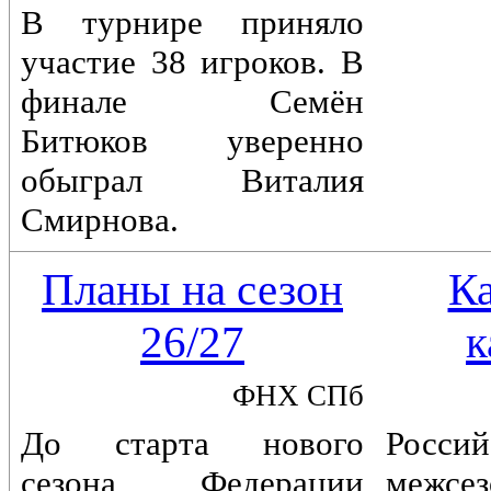
В турнире приняло
участие 38 игроков. В
финале Семён
Битюков уверенно
обыграл Виталия
Смирнова.
Планы на сезон
К
26/27
к
ФНХ СПб
До старта нового
Россий
сезона Федерации
межс