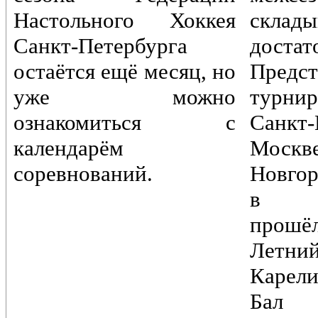
Настольного Хоккея
склады
Санкт-Петербурга
достат
остаётся ещё месяц, но
Предст
уже можно
турн
ознакомиться с
Санкт-
календарём
Моск
соревнований.
Новгор
в Пе
прошё
Лет
Карели
Бал