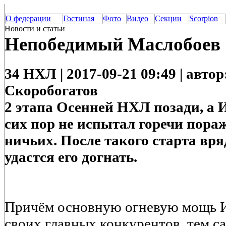
О федерации
Гостиная
Фото
Видео
Секции
Scorpion
Новости и статьи
Непобедимый Маслобоев
34 НХЛ | 2017-09-21 09:49 | авто
Скоробогатов
2 этапа Осенней НХЛ позади, а 
сих пор не испытал горечи пораж
ничьих. После такого старта вря
удастся его догнать.
Причём основную огневую мощь И
своих главных конкурентов, тем с