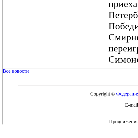
при
Петер
Побед
Смирн
переи
Симоно
Все новости
Copyright ©
Федерация
E-mai
Продвижение