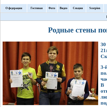
О федерации
Гостиная
Фото
Видео
Секции
Scorpion
Родные стены п
30
21
Ск
3-
по
ча
В
о
л
по