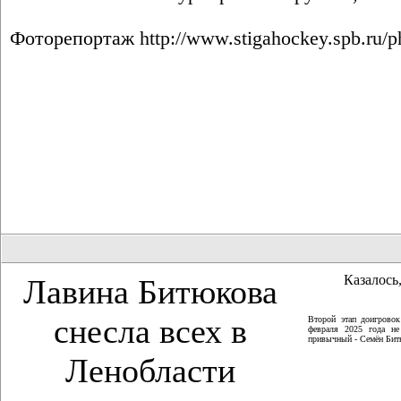
Фоторепортаж
http://www.stigahockey.spb.ru/
Казалось,
Лавина Битюкова
снесла всех в
Второй этап доигрово
февраля 2025 года не
привычный - Семён Битю
Ленобласти