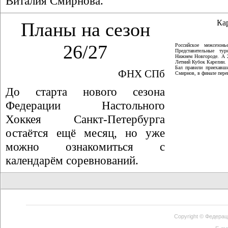
Виталия Смирнова.
Ка
Планы на сезон
26/27
Российское межсезон
Представительные ту
Нижнем Новгороде. А 
Летний Кубок Карелии.
Бал правили приехавши
ФНХ СПб
Смирнов, в финале пер
До старта нового сезона
Федерации Настольного
Хоккея Санкт-Петербурга
остаётся ещё месяц, но уже
можно ознакомиться с
календарём соревнований.
Copyright ©
Федерац