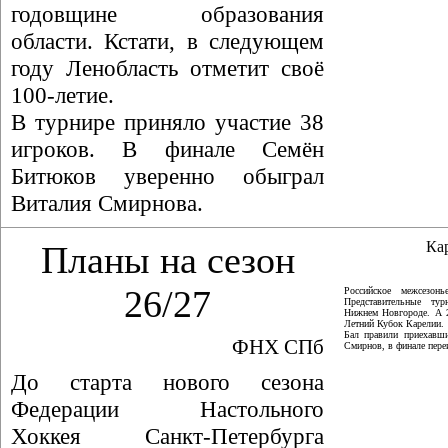
годовщине образования
области. Кстати, в следующем
году Ленобласть отметит своё
100-летие.
В турнире приняло участие 38
игроков. В финале Семён
Битюков уверенно обыграл
Виталия Смирнова.
Ка
Планы на сезон
26/27
Российское межсезон
Представительные ту
Нижнем Новгороде. А 
Летний Кубок Карелии.
Бал правили приехавши
ФНХ СПб
Смирнов, в финале пер
До старта нового сезона
Федерации Настольного
Хоккея Санкт-Петербурга