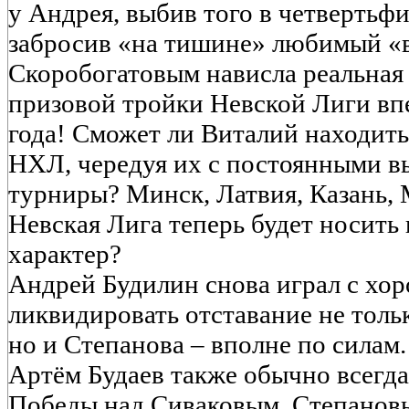
у Андрея, выбив того в четвертьф
забросив «на тишине» любимый «в
Скоробогатовым нависла реальная 
призовой тройки Невской Лиги вп
года! Сможет ли Виталий находит
НХЛ, чередуя их с постоянными в
турниры? Минск, Латвия, Казань, 
Невская Лига теперь будет носить
характер?
Андрей Будилин снова играл с хо
ликвидировать отставание не толь
но и Степанова – вполне по силам.
Артём Будаев также обычно всегда
Победы над Сиваковым, Степанов