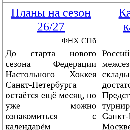
Планы на сезон
К
26/27
к
ФНХ СПб
До старта нового
Россий
сезона Федерации
межс
Настольного Хоккея
склады
Санкт-Петербурга
достат
остаётся ещё месяц, но
Предст
уже можно
турн
ознакомиться с
Санкт-
календарём
Моск