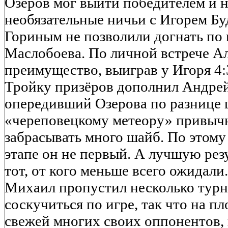
Озеров мог выйти победителем и на
необязательные ничьи с Игорем Б
Гориным не позволили догнать по
Маслобоева. По личной встрече А
преимущество, выиграв у Игоря 4:
Тройку призёров дополнил Андрей
опередивший Озерова по разнице 
«череповецкому метеору» привыч
забрасывать много шайб. По этому
этапе он не первый. А лучшую рез
тот, от кого меньше всего ожидал
Михаил пропустил несколько турн
соскучиться по игре, так что на п
свежей многих своих оппонентов, 