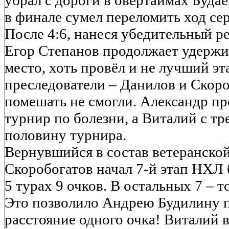
убрал с дороги в овертаймах Будае
в финале сумел переломить ход се
После 4:6, нанеся убедительный ре
Егор Степанов продолжает удержив
место, хоть провёл и не лучший э
преследователи – Данилов и Скоро
помешать не смогли. Александр пр
турнир по болезни, а Виталий с т
половину турнира.
Вернувшийся в состав ветеранско
Скоробогатов начал 7-й этап НХЛ 
5 турах 9 очков. В остальных 7 – т
Это позволило Андрею Будилину п
расстояние одного очка! Виталий 