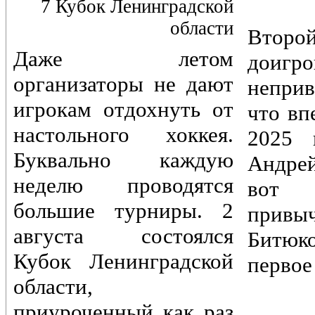
7 Кубок Ленинградской
области
Вто
Даже летом
доигр
организаторы не дают
непри
игрокам отдохнуть от
что вп
настольного хоккея.
2025 
Буквально каждую
Андре
неделю проводятся
вот 
большие турниры. 2
привы
августа состоялся
Битюк
Кубок Ленинградской
первое
области,
приуроченный как раз