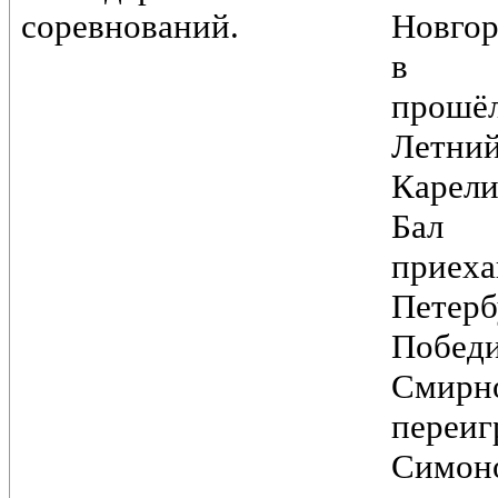
соревнований.
Новгор
в Пе
прошё
Лет
Карели
Бал
при
Петер
Побед
Смирн
переи
Симоно