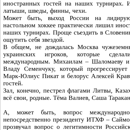
иностранных гостей на наших турнирах. 
латыши, шведы, финны, чехи.
Может быть, выход России на лидиру
настольном хоккее практически лишил инос
наших турнирах. Проще съездить в Словени
ощутить себя звездой.
В общем, не дождалась Москва чужеземны
украинских игроков, которые сделал
международным. Михаилам – Шаломаеву и
Владу Семенчуку, который прогрессирует
Марк-Юлиус Пикат и белорус Алексей Крав
гостей.
Зал, конечно, пестрел флагами Литвы, Каза
всё свои, родные. Тёма Валиев, Саша Тарака
А, может быть, вопрос международной
непосредственно президенту ИТХФ – Саймон
прозвучал вопрос о легитимности Российс