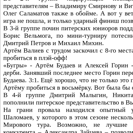
представителям – Владимиру Смирнову и Ви
Олег Саламатов также в обойме. А вот у ве
игра не пошла, и только ударный финиш позв
В 3-й группе почин питерских юниоров под
Борис Вельмога, по мини-турниру потесн
Дмитрий Петров и Михаил Михин.
Артём Валиев с трудом заскочил с 8-го мес
пробиться в плэй-офф!
«Бугры» - Артём Будаев и Алексей Горин -
дерби. Занявший последнее место Горин пер
Будаева. 3:1. Ещё хорошо, что не только это
Артёму пробиться в восьмёрку. Вот была бы 
В 4-й группе Дмитрий Малыгин, Никит
пополнили питерское представительство в В
На грани провала находился опытный 
Шаломаев, у которого в этом сезоне нескол
Мирового тура. Возможно, не лучшие 
конкурента – Александра Зайцева – позвол