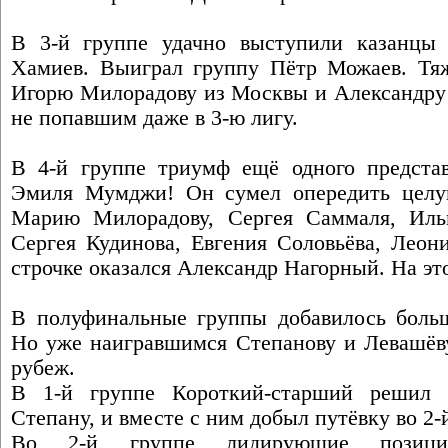
В 3-й группе удачно выступили казанц
Хамиев. Выиграл группу Пётр Можаев. Тя
Игорю Милорадову из Москвы и Александру 
не попавшим даже в 3-ю лигу.
В 4-й группе триумф ещё одного представ
Эмиля Мумджи! Он сумел опередить целую
Марию Милорадову, Сергея Саммаля, Ил
Сергея Кудинова, Евгения Соловьёва, Леон
строчке оказался Александр Нагорный. На это
В полуфинальные группы добавилось больш
Но уже наигравшимся Степанову и Левашёву
рубеж.
В 1-й группе Короткий-старший решил 
Степану, и вместе с ним добыл путёвку во 2-
Во 2-й группе лидирующие позиции