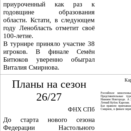
приуроченный как раз к
годовщине образования
области. Кстати, в следующем
году Ленобласть отметит своё
100-летие.
В турнире приняло участие 38
игроков. В финале Семён
Битюков уверенно обыграл
Виталия Смирнова.
Ка
Планы на сезон
26/27
Российское межсезон
Представительные ту
Нижнем Новгороде. А 
Летний Кубок Карелии.
Бал правили приехавши
ФНХ СПб
Смирнов, в финале пер
До старта нового сезона
Федерации Настольного