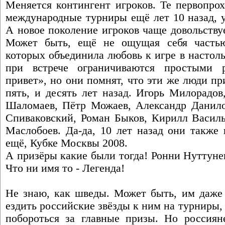
Меняется контингент игроков. Те первопро
международные турниры ещё лет 10 назад, у
А новое поколение игроков чаще довольств
Может быть, ещё не ощущая себя частью
которых объединила любовь к игре в настол
при встрече ограничиваются простыми 
привет», но они помнят, что эти же люди при
пять, и десять лет назад. Игорь Милорадо
Шаломаев, Пётр Можаев, Александр Данило
Спиваковский, Роман Быков, Кирилл Василь
Маслобоев. Да-да, 10 лет назад они также 
ещё, Кубке Москвы 2008.
А призёры какие были тогда! Ронни Нуттуне
Что ни имя то - Легенда!
Не знаю, как шведы. Может быть, им даже 
ездить российские звёзды к ним на турниры, 
побороться за главные призы. Но россиян