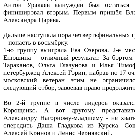
Антон Уракаев вынужден был остаться 
финишировал вторым. Первым пришёл Вла
Александра Царёва.
Дальше наступала пора четвертьфинальных гру
– попасть в восьмёрку.
1-ю группу выиграла Ева Озерова. 2-е мес
Енюшина – отличный результат. За бортом
Тараканов, Ольга Глазунова и Илья Тимо
петербуржец Алексей Горин, набрав по 17 о
московский ветеран этим не ограничи
следующий отбор, завоевав право продолжить
Во 2-й группе в числе лидеров оказал
Корощенко. А вот другому представи
Александру Нагорному-младшему - не хвати
опередить Даша Гладкова из Курска. С
Алексей Кринов и Денис Чернявский.