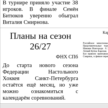
В турнире приняло участие 38
игроков. В финале Семён
Битюков уверенно обыграл
Виталия Смирнова.
Ка
Планы на сезон
26/27
Российское межсезон
Представительные ту
Нижнем Новгороде. А 
Летний Кубок Карелии.
Бал правили приехавши
ФНХ СПб
Смирнов, в финале пер
До старта нового сезона
Федерации Настольного
Хоккея Санкт-Петербурга
остаётся ещё месяц, но уже
можно ознакомиться с
календарём соревнований.