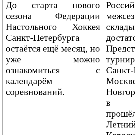
До старта нового
Россий
сезона Федерации
межс
Настольного Хоккея
склады
Санкт-Петербурга
достат
остаётся ещё месяц, но
Предст
уже можно
турн
ознакомиться с
Санкт-
календарём
Моск
соревнований.
Новгор
в Пе
прошё
Лет