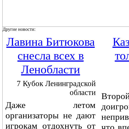
Другие новости:
Лавина Битюкова
Каз
снесла всех в
то
Ленобласти
7 Кубок Ленинградской
области
Вто
Даже летом
доигр
организаторы не дают
непри
игрокам отдохнуть от
что вп