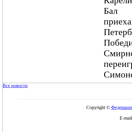
Карели
Бал
при
Петер
Побед
Смирн
переи
Симоно
Все новости
Copyright ©
Федерация
E-mai