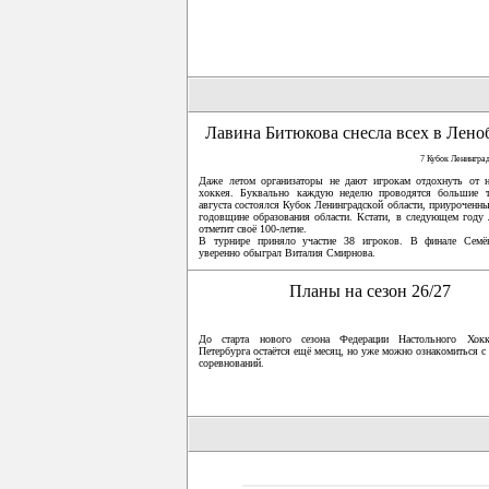
Лавина Битюкова снесла всех в Лено
7 Кубок Ленингра
Даже летом организаторы не дают игрокам отдохнуть от н
хоккея. Буквально каждую неделю проводятся большие 
августа состоялся Кубок Ленинградской области, приуроченны
годовщине образования области. Кстати, в следующем году 
отметит своё 100-летие.
В турнире приняло участие 38 игроков. В финале Сем
уверенно обыграл Виталия Смирнова.
Планы на сезон 26/27
До старта нового сезона Федерации Настольного Хокк
Петербурга остаётся ещё месяц, но уже можно ознакомиться с
соревнований.