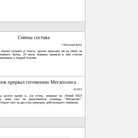
Смены состава
1 Фонтанный Кубок
 игроки уезжают в отпуск, другие приходят им на смену на
нтанного Кубка. 29 июля впервые приняли в нём участие
ниченков и Андрей Хлопин.
ров прервал гегемонию Мегаполиса
60 НХЛ
за долгое время и, уж точно, впервые на Летней НХЛ
ем этапа стал не представитель команды "Мегаполис".
Озеров смог на два очка опередить действующего чемпиона.