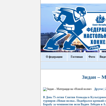
О федерации
Гостиная
Фото
Виде
Зидан – М
Другое |
В День 75-летия Снятия блокады в Культурном
турниров «Новая волна». Подобрался крепкий с
Борьбу за чемпионство вели Вадим Лебедев и А