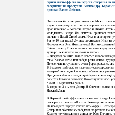
серией плэй-офф его конкурент совершил нели
совершённый проступок Александру Корощенк
признан Вадим Лебедев.
Оптимальный состав участников для Малого зала на
и один «возвращенец» тоже не в первый раз взялись
Двое новичков – Алексей Петров и Никита Зотов –
молодёжном центре. Им, конечно, пришлось тяжеле
вничью с Ильёй Стовбчатым. Илья в своё время уча
Ровно 10 лет назад! Лучшее достижение Ильи на э
Люторович и Олег Дмитриченко! Вот это компания!
Сейчас, если у Ильи появится желание вернуться 
турнире было несколько удачных матчей.
С лидерами понятно. Юные Лебедев и Корощенко убеж
очка! Каждая ничья или победа резко меняли турнир
По окончании группового этапа формировались две во
В Верхнем плэй-офф не нашлось места старожилам 
на первой же стадии. Соперники обменялись равным
Преодолел Игорь и следующий барьер в лице ещё о
победу в Нижнем плэй-офф Початову пришлось усту
в ДДЮТ Кировского района.
В споре за 3-е место Дмитрий Овечкин только в 
Невской Лиги.
В Верхний плэй-офф смогли заскочить Эдуард Саз
разыграли итоговые 7-8 места. Тихомиров-старший 
Не преодолел первую стадию плэй-офф и Тихомиров
Соперники обменялись победами, но разница шайб ч
Квартет полуфиналистов дополнил Юра Початов, п