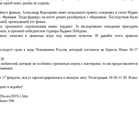
а одной атаке далеко не уедешь.
ойного финала. Александр Корощенко нанёс моральную травму сопернику в стиле Марко
 Франция. Тогда француз на месте решил разобраться с обидчиком. Последствия были
орной, проигравшей тот финал.
у оргкомитет соревнования вынес вердикт: За неспортивное поведение присудить
але, и признать победителем турнира Вадима Лебедева.
было записано в правилах игры под первым пунктом. И давайте этого правила
оследует гром в виде Чемпионата России, который состоится на берегах Невы 16-17
30.
любителей, которая не особенно стремиться играть с мастерами, то им предоставляется
рниками.
и 17 февраля, могут зарегистрироваться в низшую лигу. Регистрация 10.30-11.30. Взнос
ите и играйте!
%20wave2019-1.htm
album=596