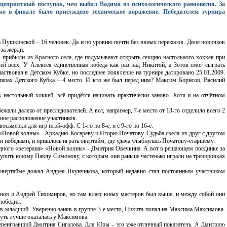
цеприятный поступок, чем выбил Вадима из психологического равновесия. За
о в финале было присуждено техническое поражение. Победителем турнира
 Пушкинской – 16 человек. Да и по уровню почти без явных перекосов. Двое новичков
 за жерди.
 прибыли из Красного села, где подумывают открыть секцию настольного хоккея при
й всех. У Алексея единственная победа как раз над Никитой, а Зотов смог сыграть
ствовал в Детском Кубке, но последнее появление на турнире датировано 25.01.2009.
тапах Детского Кубка – 4 место. И кто же был перед ним? Максим Борисов, Василий
в настольный хоккей, всё придётся начинать практически заново. Хотя и на отчётном
али далеко от преследователей. А вот, например, 7-е место от 13-го отделило всего 2
ное расположение участников.
сьмёрки для игр плэй-офф. С 1-го по 8-е, и с 9-го по 16-е.
«Новой волны» - Аркадию Косареву и Игорю Початову. Судьба свела их друг с другом
и победами, и пришлось играть овертайм, где удача улыбнулась Початову-старшему.
дного «ветерана» «Новой волны» - Дмитрия Овечкина. А вот в решающем поединке за
пить юному Павлу Симонову, с которым они раньше частенько играли на тренировках
овертайме дожал Андрея Якунчикова, который недавно стал постоянным участником
анов и Андрей Тихомиров, но там класс юных мастеров был выше, и между собой они
победил.
-младший. Уверенно заняв в группе 3-е место, Никита попал на Максима Максимова.
уть лучше оказалась у Максимова.
ереигравший Дмитрия Сигалова. Для Юры – это уже отличный показатель. А Дмитрию