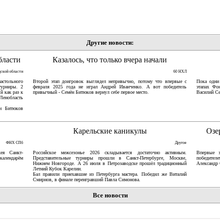
Другие новости:
бласти
Казалось, что только вчера начали
дской области
60 НХЛ
астольного
Второй этап доигровок выглядел непривычно, потому что впервые с
Пока одни
турниры. 2
февраля 2025 года не играл Андрей Иванченко. А вот победитель
этапах Фо
й как раз к
привычный - Семён Битюков вернул себе первое место.
Василий Се
Ленобласть
ён Битюков
Карельские каникулы
Озе
ФНХ СПб
Другое
ея Санкт-
Российское межсезонье 2026 складывается достаточно активным.
Впервые 
 календарём
Представительные турниры прошли в Санкт-Петербурге, Москве,
победител
Нижнем Новгороде. А 26 июля в Петрозаводске прошёл традиционный
Александр 
Летний Кубок Карелии.
Бал правили приехавшие из Петербурга мастера. Победил же Виталий
Смирнов, в финале переигравший Павла Симонова.
Все новости