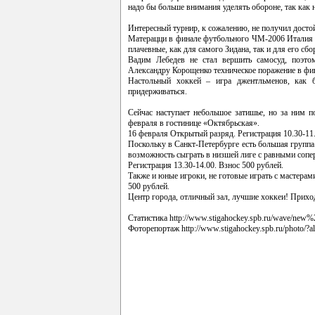
надо бы больше внимания уделять обороне, так как н
Интересный турнир, к сожалению, не получил дост
Матерацци в финале футбольного ЧМ-2006 Италия -
плачевные, как для самого Зидана, так и для его сб
Вадим Лебедев не стал вершить самосуд, поэтом
Александру Корощенко техническое поражение в фин
Настольный хоккей – игра джентльменов, как 
придерживаться.
Сейчас наступает небольшое затишье, но за ним п
февраля в гостинице «Октябрьская».
16 февраля Открытый разряд. Регистрация 10.30-11.
Поскольку в Санкт-Петербурге есть большая группа 
возможность сыграть в низшей лиге с равными сопе
Регистрация 13.30-14.00. Взнос 500 рублей.
Также и юные игроки, не готовые играть с мастерам
500 рублей.
Центр города, отличный зал, лучшие хоккеи! Приход
Статистика
http://www.stigahockey.spb.ru/wave/new
Фоторепортаж
http://www.stigahockey.spb.ru/photo/?