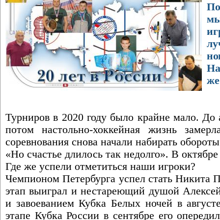
По
мы
иг
л
но
На
же
Турниров в 2020 году было крайне мало. До 
потом настольно-хоккейная жизнь замерл
соревнования снова начали набирать обороты
«Но счастье длилось так недолго». В октябре
Где же успели отметиться наши игроки?
Чемпионом Петербурга успел стать Никита П
этап выиграл и нестареющий душой Алексей
и завоеванием Кубка Белых ночей в август
этапе Кубка России в сентябре его оперед