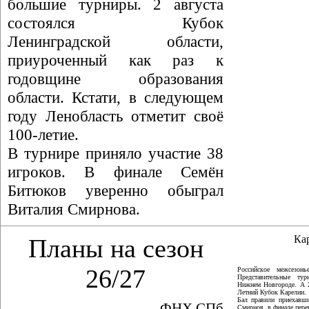
большие турниры. 2 августа
состоялся Кубок
Ленинградской области,
приуроченный как раз к
годовщине образования
области. Кстати, в следующем
году Ленобласть отметит своё
100-летие.
В турнире приняло участие 38
игроков. В финале Семён
Битюков уверенно обыграл
Виталия Смирнова.
Ка
Планы на сезон
26/27
Российское межсезон
Представительные ту
Нижнем Новгороде. А 
Летний Кубок Карелии.
Бал правили приехавши
ФНХ СПб
Смирнов, в финале пер