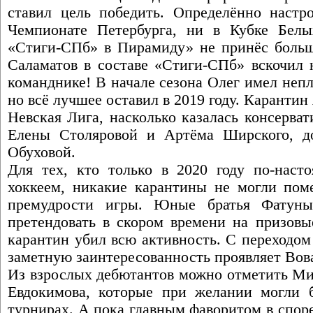
ставил цель победить. Определённо настр
Чемпионате Петербурга, ни в Кубке Белы
«Стиги-СПб» в Пирамиду» не принёс больш
Саламатов в составе «Стиги-СПб» вскочил 
команднике! В начале сезона Олег имел неп
но всё лучшее оставил в 2019 году. Карантин 
Невская Лига, насколько казалась консерва
Елены Столяровой и Артёма Ширского, до
Обуховой.
Для тех, кто только в 2020 году по-наст
хоккеем, никакие карантины не могли поме
премудрости игры. Юные братья Фатуны
претендовать в скором времени на призовы
карантин убил всю активность. С переходом
заметную заинтересованность проявляет Во
Из взрослых дебютантов можно отметить Ми
Евдокимова, которые при желании могли 
турнирах. А пока главным фаворитом в спор