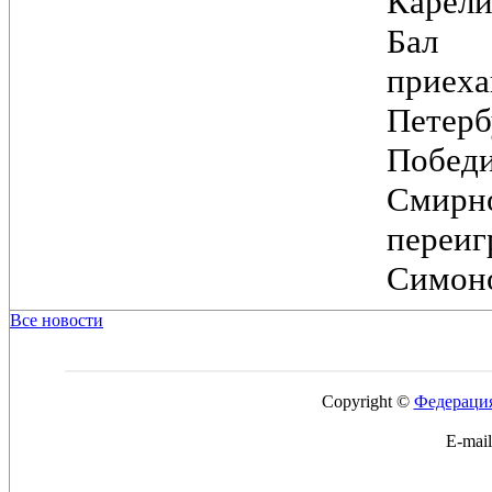
Карели
Бал
при
Петер
Побед
Смирн
переи
Симоно
Все новости
Copyright ©
Федерация
E-mai