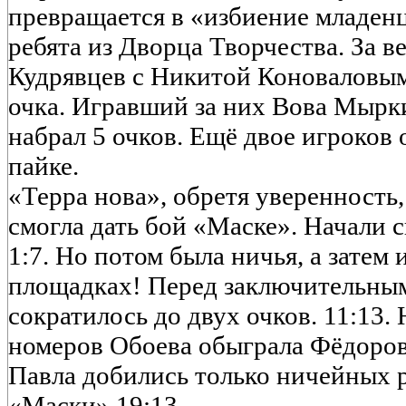
превращается в «избиение младенц
ребята из Дворца Творчества. За 
Кудрявцев с Никитой Коноваловым 
очка. Игравший за них Вова Мырк
набрал 5 очков. Ещё двое игроков 
пайке.
«Терра нова», обретя уверенность
смогла дать бой «Маске». Начали 
1:7. Но потом была ничья, а затем 
площадках! Перед заключительным
сократилось до двух очков. 11:13.
номеров Обоева обыграла Фёдорова
Павла добились только ничейных р
«Маски» 19:13.