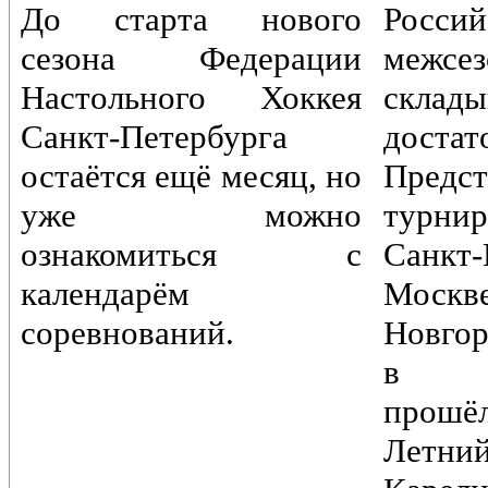
До старта нового
Россий
сезона Федерации
межс
Настольного Хоккея
склады
Санкт-Петербурга
достат
остаётся ещё месяц, но
Предст
уже можно
турн
ознакомиться с
Санкт-
календарём
Моск
соревнований.
Новгор
в Пе
прошё
Лет