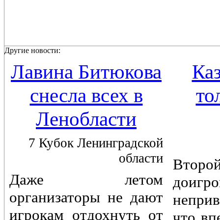
Другие новости:
Лавина Битюкова
Каз
снесла всех в
то
Ленобласти
7 Кубок Ленинградской
области
Вто
Даже летом
доигр
организаторы не дают
непри
игрокам отдохнуть от
что вп