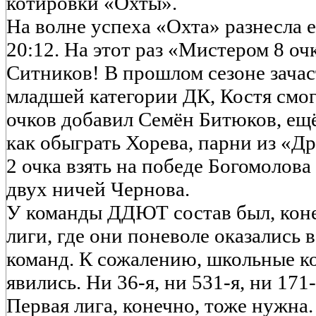
котировки «Охты».
На волне успеха «Охта» разнесла
20:12. На этот раз «Мистером 8 оч
Ситников! В прошлом сезоне зачас
младшей категории ДК, Костя смог
очков добавил Семён Битюков, ещ
как обыграть Хорева, парни из «Д
2 очка взять на победе Богомолов
двух ничей Чернова.
У команды ДДЮТ состав был, коне
лиги, где они поневоле оказались 
команд. К сожалению, школьные ко
явились. Ни 36-я, ни 531-я, ни 171-
Первая лига, конечно, тоже нужна.