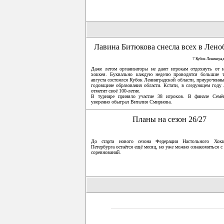
Лавина Битюкова снесла всех в Лено
7 Кубок Ленингра
Даже летом организаторы не дают игрокам отдохнуть от н
хоккея. Буквально каждую неделю проводятся большие 
августа состоялся Кубок Ленинградской области, приуроченны
годовщине образования области. Кстати, в следующем году 
отметит своё 100-летие.
В турнире приняло участие 38 игроков. В финале Сем
уверенно обыграл Виталия Смирнова.
Планы на сезон 26/27
До старта нового сезона Федерации Настольного Хокк
Петербурга остаётся ещё месяц, но уже можно ознакомиться с
соревнований.