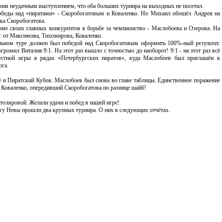
оим неудачным выступлением, что оба больших турнира на выходных не посетил.
обеды над «пиратами» - Скоробогатовым и Коваленко. Но Михаил обошёл Андрея на
ка Скоробогатова.
оме своих главных конкурентов в борьбе за чемпионство - Маслобоева и Озерова. На
д: от Максимова, Тихомирова, Коваленко.
льном туре должен был победой над Скоробогатовым оформить 100%-ный результат.
ромил Виталия 9:1. На этот раз вышло с точностью до наоборот! 9:1 - на этот раз всё
местной игры в рядах «Петербургских пиратов», куда Маслобоев был приглашён в
рга.
ё и Пиратский Кубок. Маслобоев был снова во главе таблицы. Единственное поражение
 Коваленко, опередивший Скоробогатова по разнице шайб!
оляровой. Желали удачи и побед в нашей игре!
регу Невы прошли два крупных турнира. О них в следующих отчётах.