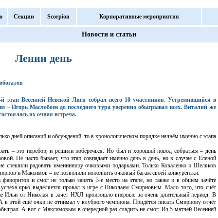
о
Секции
Scorpion
Корпоративные мероприятия
Новости и статьи
Ленин день
робогатов
-й этап Весенней Невской Лиги собрал всего 10 участников. Устремившийся в
 – Игорь Маслобоев до последнего тура уверенно обыгрывал всех. Виталий же
состоялась их очная встреча.
олько дней описаний и обсуждений, то в хронологическом порядке начнём именно с этапа
рать – это перебор, и решили поберечься. Но был и хороший повод собраться – день
вой. Не часто бывает, что этап совпадает именно день в день, но в случае с Еленой
 не спешили радовать именинницу очковыми подарками. Только Коваленко и Шеляков
мирнов и Максимов – не позволили пополнить очковый багаж своей конкурентки.
фаворитов и смог не только занять 3-е место на этапе, но также и в общем зачёте
 успеха ярко выделяется провал в игре с Николаем Смирновым. Мало того, что счёт
ие Ильи от Николая в зачёт НХЛ произошло впервые за очень длительный период. В
А в этой ещё очки не отнимал у клубного чемпиона. Придётся писать Смирнову отчёт
обыграл. А вот с Максимовым в очередной раз сладить не смог. Из 5 матчей Весенней