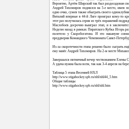
Вероятно, Артём Ширский так был раздосадован св
Андрей Тихомиров поднялся на 5-е место, имея п
одно очко, сумев также обыграть своего одноклубни
Виталий впервые в 44-й Лиге проиграл кому-то кр
этот раз получилась серия из трёх поражений подря
Маслобоев досрочно выиграл этап, и в заключите
Неделю назад в рамках Пиратского Кубка Игорь разг
полетело у Скоробогатова. И это накануне сов
преддверии Командного Чемпионата Санкт-Петербу
Из-за скоротечности этапа решено было сыграть ещ
ему нанёс Андрей Тихомиров. На 2-м месте Михаил
Завершался пятничный вечер чествованием Елены Ст
А удача нужна была всем, так как 3-4 апреля на бе
Таблица 5 этапа Весенней НХЛ
http://www.stigahockey.spb.ru/nhl/nhl44_5.htm
Общие таблицы
http://www.stigahockey.spb.ru/nhl/nhl.htm