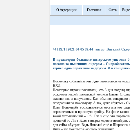
О федерации
Гостиная
Фото
Виде
44 НХЛ | 2021-04-05 09:44 | автор: Виталий Ско
В преддверии большого питерского уик-энда 5
погоню за нынешним лидером – Скоробогатовым
терпел одно поражение за другим. И в концовке 
Поскольку событий за эти 3 дня накопилось на неск
НХЛ.
Некоторые игроки посчитали, что 3 дня подряд иг
рождения нашей прекрасной коллеги Елены Столяро
именно так и получилось. Как обычно, соперники
поздравили по максимуму. А так, даже «бугры» - С
Илья Пономарёв воспользовался отсутствием ряда 
переместиться в призовую тройку. На фоне такого
такой устрашающий – 1:6! Так и ещё это поражен
прошлой-то Лиге Коля выиграл единственный раз. 
для сайта «Бугра». Ведь Николай ещё и Ширского 
Лиги – это уже третье «сухое» поражение!