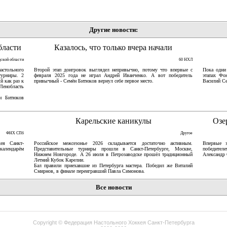
Другие новости:
бласти
Казалось, что только вчера начали
дской области
60 НХЛ
астольного
Второй этап доигровок выглядел непривычно, потому что впервые с
Пока одни
турниры. 2
февраля 2025 года не играл Андрей Иванченко. А вот победитель
этапах Фо
й как раз к
привычный - Семён Битюков вернул себе первое место.
Василий Се
Ленобласть
ён Битюков
Карельские каникулы
Озе
ФНХ СПб
Другое
ея Санкт-
Российское межсезонье 2026 складывается достаточно активным.
Впервые 
 календарём
Представительные турниры прошли в Санкт-Петербурге, Москве,
победител
Нижнем Новгороде. А 26 июля в Петрозаводске прошёл традиционный
Александр 
Летний Кубок Карелии.
Бал правили приехавшие из Петербурга мастера. Победил же Виталий
Смирнов, в финале переигравший Павла Симонова.
Все новости
Copyright ©
Федерация Настольного Хоккея Санкт-Петербурга