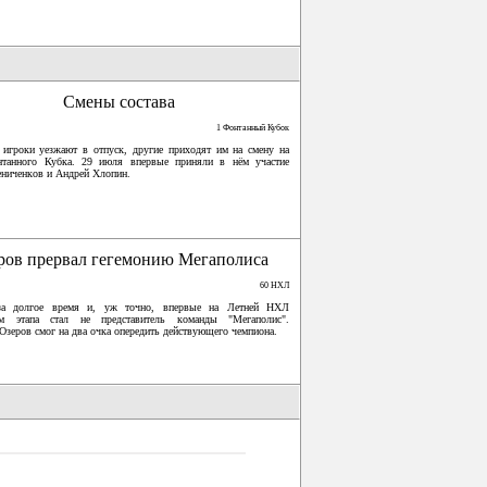
Смены состава
1 Фонтанный Кубок
 игроки уезжают в отпуск, другие приходят им на смену на
нтанного Кубка. 29 июля впервые приняли в нём участие
ниченков и Андрей Хлопин.
ров прервал гегемонию Мегаполиса
60 НХЛ
за долгое время и, уж точно, впервые на Летней НХЛ
ем этапа стал не представитель команды "Мегаполис".
Озеров смог на два очка опередить действующего чемпиона.