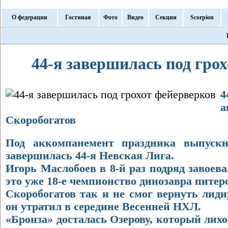
О федерации
Гостиная
Фото
Видео
Секции
Scorpion
44-я завершилась под гро
4
а
Скоробогатов
Под аккомпанемент праздника выпускн
завершилась 44-я Невская Лига.
Игорь Маслобоев в 8-й раз подряд завоева
это уже 18-е чемпионство динозавра питер
Скоробогатов так и не смог вернуть лид
он утратил в середине Весенней НХЛ.
«Бронза» досталась Озерову, который ли