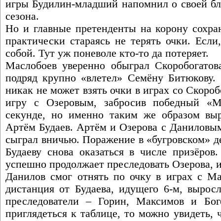
игры Будилин-младший напомнил о своей бл
сезона.
Но и главные претенденты на корону сохра
практически стараясь не терять очки. Если
собой. Тут уж поневоле кто-то да потеряет.
Маслобоев уверенно обыграл Скоробогатова
подряд крупно «влетел» Семёну Битюкову. 
никак не может взять очки в играх со Скор
игру с Озеровым, забросив победный «М
секунде, но именно таким же образом вы
Артём Будаев. Артём и Озерова с Даниловы
сыграл вничью. Поражение в «бугровском» д
Будаеву снова оказаться в числе призёров
успешно продолжает преследовать Озерова, и
Данилов смог отнять по очку в играх с М
дистанция от Будаева, идущего 6-м, выросл
преследователи – Горин, Максимов и Бог
приглядеться к таблице, то можно увидеть,