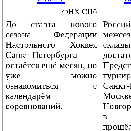
ФНХ СПб
До старта нового
Россий
сезона Федерации
межс
Настольного Хоккея
склады
Санкт-Петербурга
достат
остаётся ещё месяц, но
Предст
уже можно
турн
ознакомиться с
Санкт-
календарём
Моск
соревнований.
Новгор
в Пе
прошё