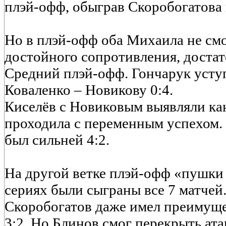
плэй-офф, обыграв Скоробогатова 
Но в плэй-офф оба Михаила не смо
достойного сопротивления, достат
Средний плэй-офф. Гончарук уступ
Коваленко – Новикову 0:4.
Киселёв с Новиковым выявляли ка
проходила с переменным успехом.
был сильней 4:2.
На другой ветке плэй-офф «пушки 
сериях были сыграны все 7 матчей
Скоробогатов даже имел преимущест
3:2. Но Блинов смог перекрыть а