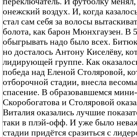
переключатель. И футболку менял,
онежский воздух. И, когда казалось
стал сам себя за волосы вытаскива
болота, как барон Мюнхгаузен. В 
обыгрывать надо было всех. Битюк
но досталось Антону Киселёву, ко
лидирующей группе. Как оказалось
победа над Еленой Столяровой, ко
отборочной стадии, внесла весомы
спасение. В образовавшемся мини
Скоробогатова и Столяровой оказа
Виталия оказались лучшие показат
таки в плэй-офф. И уже было нева
стадии придётся сразиться с лиде