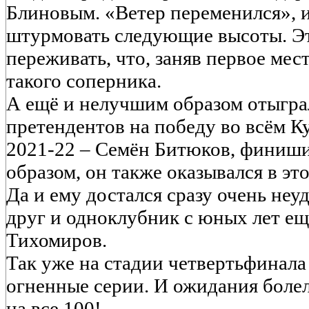
Блиновым. «Ветер переменился», 
штурмовать следующие высоты. Э
переживать, что, заняв первое мес
такого соперника.
А ещё и нелучшим образом отыгра
претендентов на победу во всём К
2021-22 – Семён Битюков, финиш
образом, он также оказывался в эт
Да и ему достался сразу очень не
друг и одноклубник с юных лет ещ
Тихомиров.
Так уже на стадии четвертьфинала
огненные серии. И ожидания боле
на все 100!