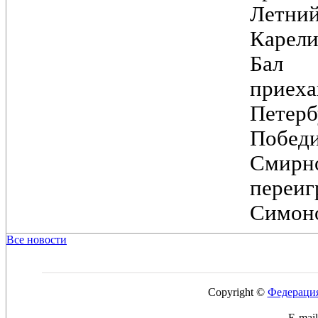
Лет
Карели
Бал
при
Петер
Побед
Смирн
переи
Симоно
Все новости
Copyright ©
Федерация
E-mai