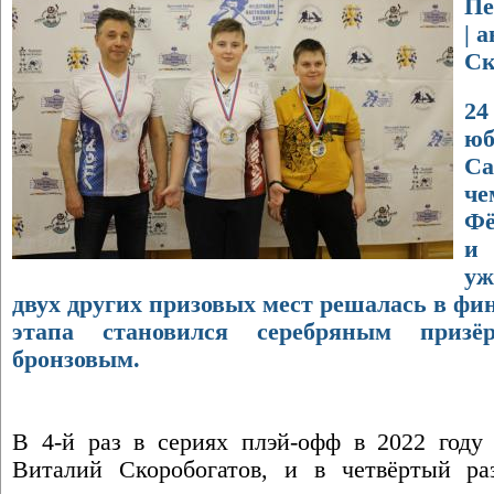
Пе
| 
Ск
24
ю
С
че
Фё
и 
уж
двух других призовых мест решалась в фин
этапа становился серебряным приз
бронзовым.
В 4-й раз в сериях плэй-офф в 2022 год
Виталий Скоробогатов, и в четвёртый ра