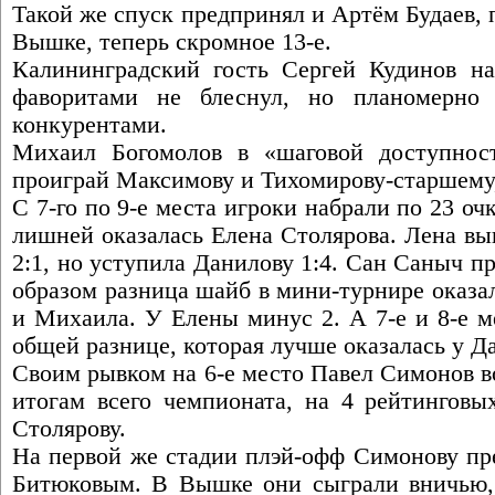
Такой же спуск предпринял и Артём Будаев, 
Вышке, теперь скромное 13-е.
Калининградский гость Сергей Кудинов н
фаворитами не блеснул, но планомерно
конкурентами.
Михаил Богомолов в «шаговой доступнос
проиграй Максимову и Тихомирову-старшему,
С 7-го по 9-е места игроки набрали по 23 оч
лишней оказалась Елена Столярова. Лена в
2:1, но уступила Данилову 1:4. Сан Саныч п
образом разница шайб в мини-турнире оказа
и Михаила. У Елены минус 2. А 7-е и 8-е м
общей разнице, которая лучше оказалась у Да
Своим рывком на 6-е место Павел Симонов в
итогам всего чемпионата, на 4 рейтинговы
Столярову.
На первой же стадии плэй-офф Симонову пр
Битюковым. В Вышке они сыграли вничью,