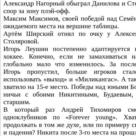
Александр Нагорный обыграл Данилова и Сто
спор за зону плэй-офф.
Максим Максимов, своей победой над Семё
ожидаемого места на вершине таблицы.
Артём Ширский отнял по очку у Алексе
Столяровой.
Игорь Леушин постепенно адаптируется 
хоккее. Конечно, если не замахиваться 
глобально мало что изменилось. За после
Игорь пропустил, больше игроков ста
использовать «выход» и «Миликангас». А та
хватило на 15-е место. Победы над юными 
ничьи с обоими Никитиными, Будаевым,
старшим.
В который раз Андрей Тихомиров см
одноклубников по «Forever young». Хв
продолжать в том же духе, или по примеру с
и падения? Никита после 3-го места на прошл