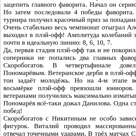
зацепить главного фаворита. Начал он сери
Но затем последовали 4 победы фаворита
турнира получил красочный приз за попадани
Очень стабильно весь чемпионат отыграл Але
выходил в плэй-офф! Амплитуда колебаний 
почти в идеальную линию: 8, 6, 10, 7.
Да, первая стадия плэй-офф так и не покорил
соперники не попались два главных фаво
Скоробогатов. В четвертьфинале дове
Пономарёвым. Ветеранское дерби в плэй-офф
тон задаёт молодёжь. Но на 4-м этапе в
восьмёрке плэй-офф превзошли юниоров
ветеранами получились максимально изматы
Пономарёв всё-таки дожал Данилова. Одна ст
побед!
Скоробогатов с Никитиным не особо зависе
фигурок. Виталий проводил массированн
отвечал точечными ударами. В трёх матчах С