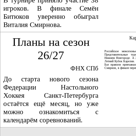
В турнире приняло участие 38
игроков. В финале Семён
Битюков уверенно обыграл
Виталия Смирнова.
Ка
Планы на сезон
26/27
Российское межсезон
Представительные ту
Нижнем Новгороде. А 
Летний Кубок Карелии.
Бал правили приехавши
ФНХ СПб
Смирнов, в финале пер
До старта нового сезона
Федерации Настольного
Хоккея Санкт-Петербурга
остаётся ещё месяц, но уже
можно ознакомиться с
календарём соревнований.