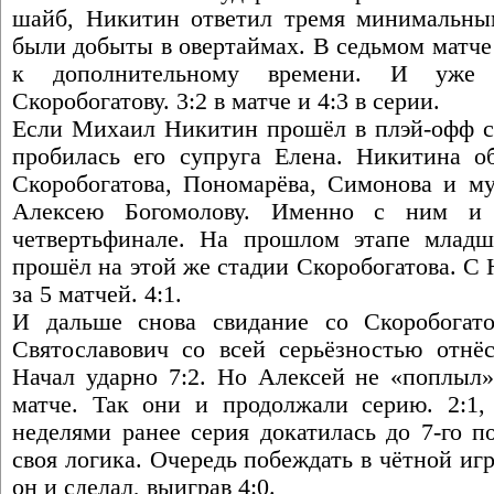
шайб, Никитин ответил тремя минимальны
были добыты в овертаймах. В седьмом матче
к дополнительному времени. И уже 
Скоробогатову. 3:2 в матче и 4:3 в серии.
Если Михаил Никитин прошёл в плэй-офф с 8
пробилась его супруга Елена. Никитина об
Скоробогатова, Пономарёва, Симонова и м
Алексею Богомолову. Именно с ним и 
четвертьфинале. На прошлом этапе младш
прошёл на этой же стадии Скоробогатова. С
за 5 матчей. 4:1.
И дальше снова свидание со Скоробогат
Святославович со всей серьёзностью отнёс
Начал ударно 7:2. Но Алексей не «поплыл»
матче. Так они и продолжали серию. 2:1, 
неделями ранее серия докатилась до 7-го п
своя логика. Очередь побеждать в чётной игр
он и сделал, выиграв 4:0.