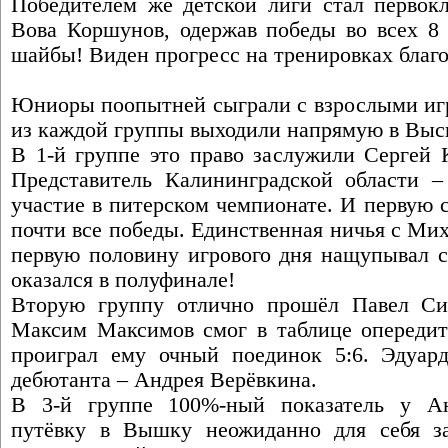
Победителем же детской лиги стал первокл
Вова Коршунов, одержав победы во всех 8 
шайбы! Виден прогресс на тренировках благ
Юниоры поопытней сыграли с взрослыми игр
из каждой группы выходили напрямую в Выс
В 1-й группе это право заслужили Сергей 
Представитель Калининградской области 
участие в питерском чемпионате. И первую 
почти все победы. Единственная ничья с М
первую половину игрового дня нащупывал св
оказался в полуфинале!
Вторую группу отлично прошёл Павел Сим
Максим Максимов смог в таблице опередить
проиграл ему очный поединок 5:6. Эдуар
дебютанта – Андрея Верёвкина.
В 3-й группе 100%-ный показатель у А
путёвку в Вышку неожиданно для себя за