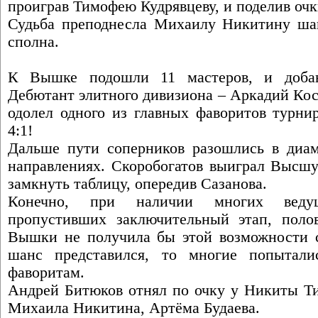
проиграв Тимофею Кудрявцеву, и поделив оч
Судьба преподнесла Михаилу Никитину шан
сполна.
К Вышке подошли 11 мастеров, и добав
Дебютант элитного дивизиона – Аркадий Кос
одолел одного из главных фаворитов турни
4:1!
Дальше пути соперников разошлись в диа
направлениях. Скоробогатов выиграл Высшу
замкнуть таблицу, опередив Сазанова.
Конечно, при наличии многих ведущ
пропустивших заключительный этап, поло
Вышки не получила бы этой возможности с
шанс представился, то многие попытали
фаворитам.
Андрей Битюков отнял по очку у Никиты Ти
Михаила Никитина, Артёма Будаева.