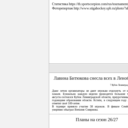
Статистика
https://th.sportscorpion.com/rus/tournament
Фоторепортаж
http://www.stigahockey.spb.ru/photo/?
Лавина Битюкова снесла всех в Лено
7 Кубок Ленингра
Даже летом организаторы не дают игрокам отдохнуть от н
хоккея. Буквально каждую неделю проводятся большие 
августа состоялся Кубок Ленинградской области, приуроченны
годовщине образования области. Кстати, в следующем году 
отметит своё 100-летие.
В турнире приняло участие 38 игроков. В финале Сем
уверенно обыграл Виталия Смирнова.
Планы на сезон 26/27