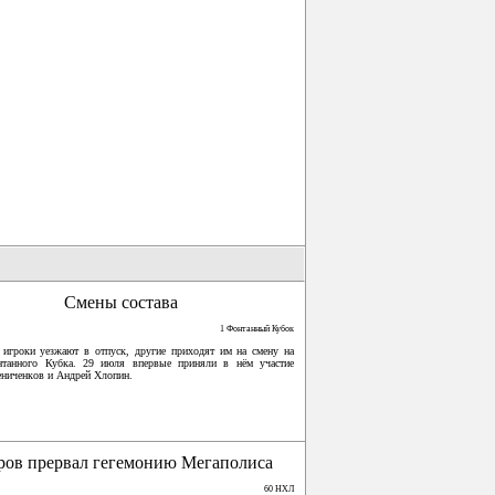
Смены состава
1 Фонтанный Кубок
 игроки уезжают в отпуск, другие приходят им на смену на
нтанного Кубка. 29 июля впервые приняли в нём участие
ниченков и Андрей Хлопин.
ров прервал гегемонию Мегаполиса
60 НХЛ