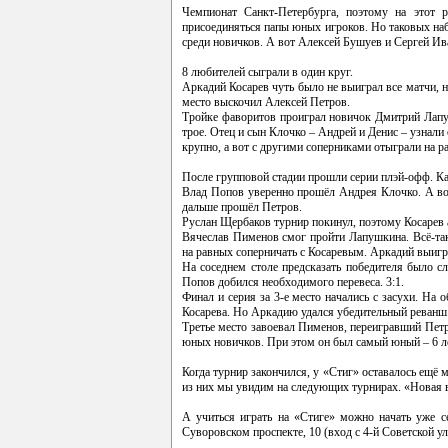
Чемпионат Санкт-Петербурга, поэтому на этот 
присоединяться папы юных игроков. Но таковых наб
среди новичков. А вот Алексей Бушуев и Сергей И
8 любителей сыграли в один круг.
Аркадий Косарев чуть было не выиграл все матчи, н
место выскочил Алексей Петров.
Тройке фаворитов проиграл новичок Дмитрий Лапу
трое. Отец и сын Клочко – Андрей и Денис – узнал
крупно, а вот с другими соперниками отыграли на р
После групповой стадии прошли серии плэй-офф. Ка
Влад Попов уверенно прошёл Андрея Клочко. А вот
дальше прошёл Петров.
Руслан Щербаков турнир покинул, поэтому Косарев
Вячеслав Пименов смог пройти Лапушкина. Всё-таки
на равных соперничать с Косаревым. Аркадий выигр
На соседнем столе предсказать победителя было 
Попов добился необходимого перевеса. 3:1.
Финал и серия за 3-е место начались с засухи. На
Косарева. Но Аркадию удался убедительный реванш. 
Третье место завоевал Пименов, переигравший Петр
юных новичков. При этом он был самый юный – 6 л
Когда турнир закончился, у «Стиг» оставалось ещё 
из них мы увидим на следующих турнирах. «Новая в
А учиться играть на «Стиге» можно начать уже с
Суворовском проспекте, 10 (вход с 4-й Советской ули