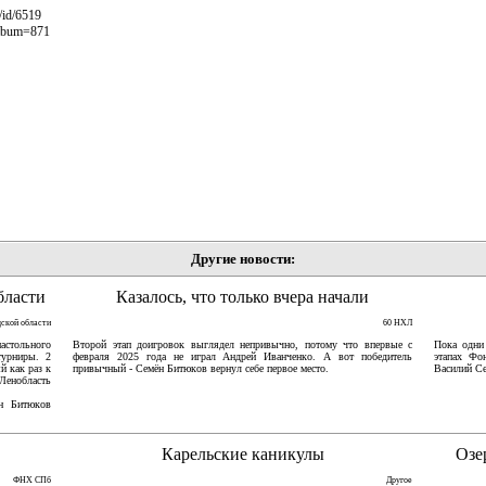
/id/6519
album=871
Другие новости:
бласти
Казалось, что только вчера начали
дской области
60 НХЛ
астольного
Второй этап доигровок выглядел непривычно, потому что впервые с
Пока одни
турниры. 2
февраля 2025 года не играл Андрей Иванченко. А вот победитель
этапах Фо
й как раз к
привычный - Семён Битюков вернул себе первое место.
Василий Се
Ленобласть
ён Битюков
Карельские каникулы
Озе
ФНХ СПб
Другое