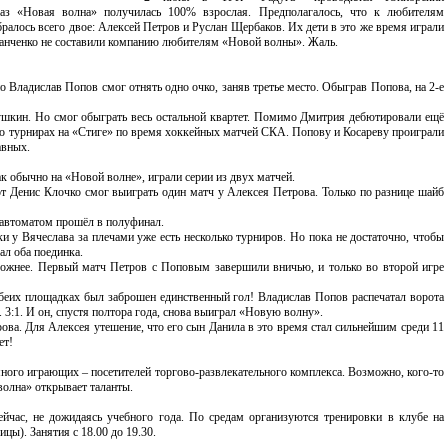
раз «Новая волна» получилась 100% взрослая. Предполагалось, что к любителям
ралось всего двое: Алексей Петров и Руслан Щербаков. Их дети в это же время играли
ванченко не составили компанию любителям «Новой волны». Жаль.
о Владислав Попов смог отнять одно очко, заняв третье место. Обыграв Попова, на 2-е
шкин. Но смог обыграть весь остальной квартет. Помимо Дмитрия дебютировали ещё
и о турнирах на «Стиге» по время хоккейных матчей СКА. Попову и Косареву проиграли
авных.
к обычно на «Новой волне», играли серии из двух матчей.
 Денис Клочко смог выиграть один матч у Алексея Петрова. Только по разнице шайб
 автоматом прошёл в полуфинал.
 у Вячеслава за плечами уже есть несколько турниров. Но пока не достаточно, чтобы
ал оба поединка.
сложнее. Первый матч Петров с Поповым завершили вничью, и только во второй игре
 обеих площадках был заброшен единственный гол! Владислав Попов распечатал ворота
3:1. И он, спустя полтора года, снова выиграл «Новую волну».
ова. Для Алексея утешение, что его сын Данила в это время стал сильнейшим среди 11
ет!
много играющих – посетителей торгово-развлекательного комплекса. Возможно, кого-то
олна» открывает таланты.
ейчас, не дожидаясь учебного года. По средам организуются тренировки в клубе на
цы). Занятия с 18.00 до 19.30.