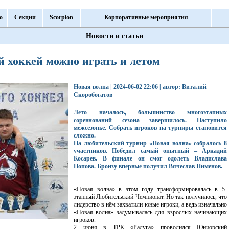
о
Секции
Scorpion
Корпоративные мероприятия
Новости и статьи
 хоккей можно играть и летом
Новая волна | 2024-06-02 22:06 | автор: Виталий
Скоробогатов
Лето началось, большинство многоэтапных
соревнований сезона завершилось. Наступило
межсезонье. Собрать игроков на турниры становится
сложно.
На любительский турнир «Новая волна» собралось 8
участников. Победил самый опытный – Аркадий
Косарев. В финале он смог одолеть Владислава
Попова. Бронзу впервые получил Вячеслав Пименов.
«Новая волна» в этом году трансформировалась в 5-
этапный Любительский Чемпионат. Но так получилось, что
лидерство в нём захватили юные игроки, а ведь изначально
«Новая волна» задумывалась для взрослых начинающих
игроков.
2 июня в ТРК «Радуга» проводился Юниорский