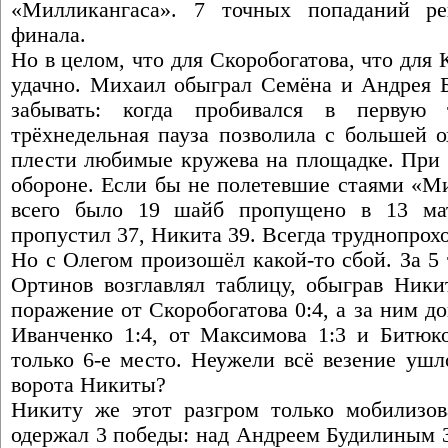
«Милликангаса». 7 точных попаданий ре
финала.
Но в целом, что для Скоробогатова, что для 
удачно. Михаил обыграл Семёна и Андрея Б
забывать: когда пробивался в первую
трёхнедельная пауза позволила с большей о
плести любимые кружева на площадке. При 
обороне. Если бы не полетевшие стаями «Ми
всего было 19 шайб пропущено в 13 ма
пропустил 37, Никита 39. Всегда труднопрох
Но с Олегом произошёл какой-то сбой. За 5
Ортинов возглавлял таблицу, обыграв Ники
поражение от Скоробогатова 0:4, а за ним 
Иванченко 1:4, от Максимова 1:3 и Битюко
только 6-е место. Неужели всё везение ушл
ворота Никиты?
Никиту же этот разгром только мобилизов
одержал 3 победы: над Андреем Будилиным 