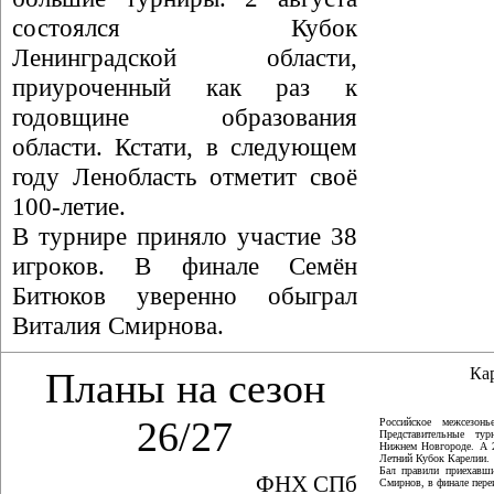
состоялся Кубок
Ленинградской области,
приуроченный как раз к
годовщине образования
области. Кстати, в следующем
году Ленобласть отметит своё
100-летие.
В турнире приняло участие 38
игроков. В финале Семён
Битюков уверенно обыграл
Виталия Смирнова.
Ка
Планы на сезон
26/27
Российское межсезон
Представительные ту
Нижнем Новгороде. А 
Летний Кубок Карелии.
Бал правили приехавши
ФНХ СПб
Смирнов, в финале пер