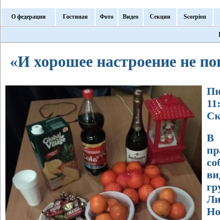
О федерации
Гостиная
Фото
Видео
Секции
Scorpion
«И хорошее настроение не по
Пи
11
Ск
В 
пр
со
в
г
Ли
Н