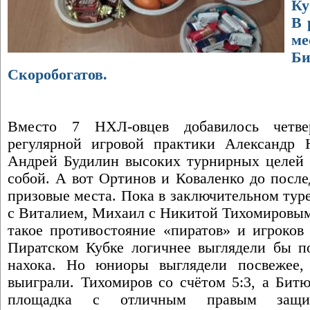
Ку
В 
ме
Б
Скоробогатов.
Вместо 7 НХЛ-овцев добавилось четв
регулярной игровой практики Александр 
Андрей Будилин высоких турнирных целей и
собой. А вот Ортинов и Коваленко до после
призовые места. Пока в заключительном тур
с Виталием, Михаил с Никитой Тихомировым 
такое противостояние «пиратов» и игроков
Пиратском Кубке логичнее выглядели бы по
нахока. Но юниоры выглядели посвежее,
выиграли. Тихомиров со счётом 5:3, а Битю
площадка с отличным правым защит