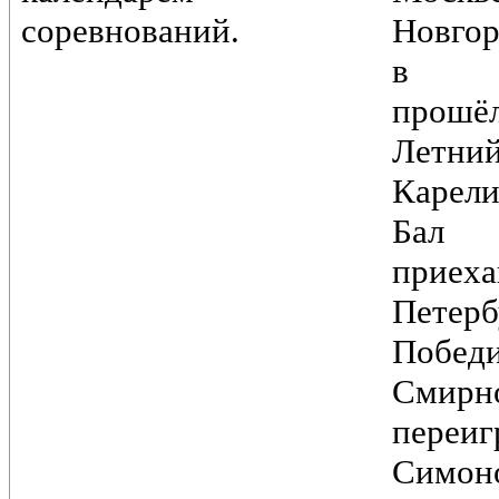
соревнований.
Новгор
в Пе
прошё
Лет
Карели
Бал
при
Петер
Побед
Смирн
переи
Симоно