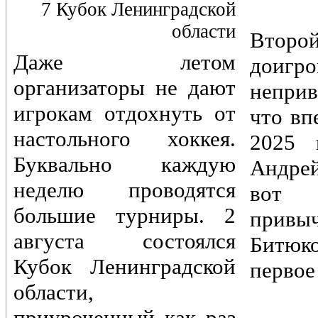
7 Кубок Ленинградской
области
Вто
Даже летом
доигр
организаторы не дают
непри
игрокам отдохнуть от
что вп
настольного хоккея.
2025 
Буквально каждую
Андре
неделю проводятся
вот 
большие турниры. 2
привы
августа состоялся
Битюк
Кубок Ленинградской
первое
области,
приуроченный как раз