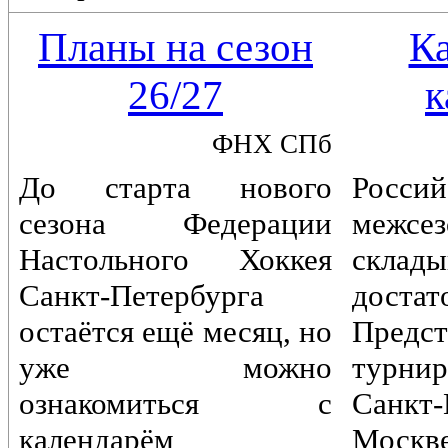
Планы на сезон
К
26/27
к
ФНХ СПб
До старта нового
Россий
сезона Федерации
межс
Настольного Хоккея
склады
Санкт-Петербурга
достат
остаётся ещё месяц, но
Предст
уже можно
турн
ознакомиться с
Санкт-
календарём
Моск