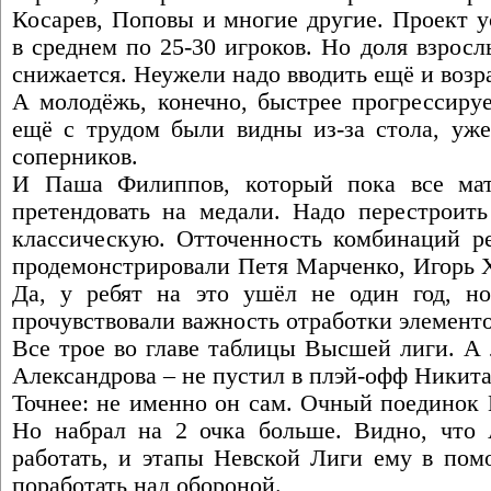
Косарев, Поповы и многие другие. Проект у
в среднем по 25-30 игроков. Но доля взрос
снижается. Неужели надо вводить ещё и воз
А молодёжь, конечно, быстрее прогрессируе
ещё с трудом были видны из-за стола, уже
соперников.
И Паша Филиппов, который пока все матч
претендовать на медали. Надо перестроит
классическую. Отточенность комбинаций ре
продемонстрировали Петя Марченко, Игорь 
Да, у ребят на это ушёл не один год, н
прочувствовали важность отработки элементо
Все трое во главе таблицы Высшей лиги. А 
Александрова – не пустил в плэй-офф Никит
Точнее: не именно он сам. Очный поединок 
Но набрал на 2 очка больше. Видно, что 
работать, и этапы Невской Лиги ему в пом
поработать над обороной.