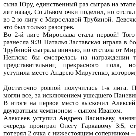
сына Юру, единственный раз сыграв на этапе
лет назад. Со Львом очки поделил, но отстал
во 2-ю лигу с Мирославой Трубиной. Девочк
это был только разогрев.
Во 2-й лиге Мирослава стала первой! Тог
разнесла 9:3! Наталья Заставская играла в 
Трубиной сыграла вничью, но отстала от Мир
Неплохо бы смотрелась на награждении т
представительниц прекрасного пола, н
уступила место Андрею Мирутенко, которому
Достаточно ровной получилась 1-я лига. П
могли все, за исключением ушедшего Паневи
В итоге на первое место выскочил Алексей
двукратным чемпионом - сыном Иваном.
Алексеев уступил Андрею Васильеву, заняв
очередь проиграл Олегу Гаркавому 3:5, с
потерял 2 очка с нижестоящим соперником –