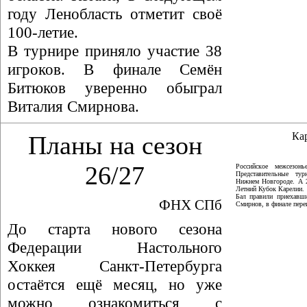
году Ленобласть отметит своё
100-летие.
В турнире приняло участие 38
игроков. В финале Семён
Битюков уверенно обыграл
Виталия Смирнова.
Ка
Планы на сезон
26/27
Российское межсезон
Представительные ту
Нижнем Новгороде. А 
Летний Кубок Карелии.
Бал правили приехавши
ФНХ СПб
Смирнов, в финале пер
До старта нового сезона
Федерации Настольного
Хоккея Санкт-Петербурга
остаётся ещё месяц, но уже
можно ознакомиться с