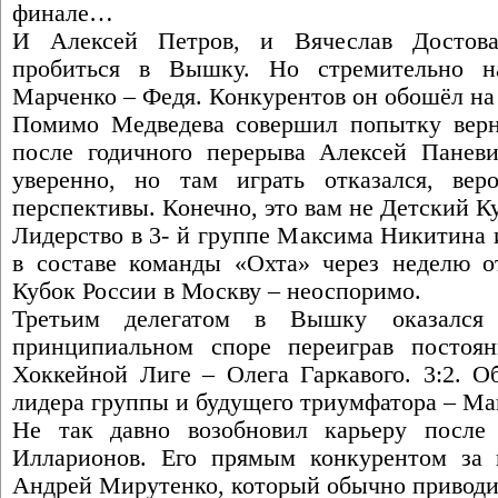
финале…
И Алексей Петров, и Вячеслав Достова
пробиться в Вышку. Но стремительно н
Марченко – Федя. Конкурентов он обошёл на 
Помимо Медведева совершил попытку верн
после годичного перерыва Алексей Панев
уверенно, но там играть отказался, вер
перспективы. Конечно, это вам не Детский К
Лидерство в 3- й группе Максима Никитина 
в составе команды «Охта» через неделю 
Кубок России в Москву – неоспоримо.
Третьим делегатом в Вышку оказался 
принципиальном споре переиграв постоя
Хоккейной Лиге – Олега Гаркавого. 3:2. О
лидера группы и будущего триумфатора – М
Не так давно возобновил карьеру после 
Илларионов. Его прямым конкурентом за 
Андрей Мирутенко, который обычно приводит