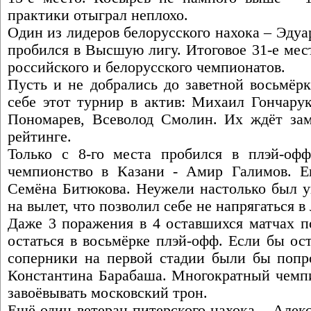
практики отыграл неплохо.
Один из лидеров белорусского нахока – Эду
пробился в Высшую лигу. Итоговое 31-е мес
российского и белорусского чемпионатов.
Пусть и не добрались до заветной восьмёрк
себе этот турнир в актив: Михаил Гончару
Пономарев, Всеволод Смолин. Их ждёт за
рейтинге.
Только с 8-го места пробился в плэй-оф
чемпионство в Казани - Амир Галимов. Е
Семёна Битюкова. Неужели настолько был ув
на вылет, что позволил себе не напрягаться в
Даже 3 поражения в 4 оставшихся матчах п
остаться в восьмёрке плэй-офф. Если бы ост
соперники на первой стадии были бы попро
Константина Барабаша. Многократный чемпи
завоёвывать московский трон.
Ещё один ветеран питерского нахока – Алекс