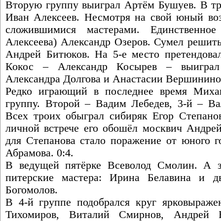
Вторую группу выиграл Артём Бушуев. В тр
Иван Алексеев. Несмотря на свой юный воз
сложившимися мастерами. Единственное
Алексеева) Александр Озеров. Сумел решит
Андрей Битюков. На 5-е место претендовал
Кокос – Александр Косырев – выиграл
Александра Долгова и Анастасии Вершинино
Редко играющий в последнее время Михаи
группу. Второй – Вадим Лебедев, 3-й – Ва
Всех троих обыграл сибиряк Егор Степано
личной встрече его обошёл москвич Андре
для Степанова стало поражение от юного г
Абрамова. 0:4.
В ведущей пятёрке Всеволод Смолин. А
питерские мастера: Ирина Белавина и 
Богомолов.
В 4-й группе подобрался круг ярковыраже
Тихомиров, Виталий Смирнов, Андрей Б