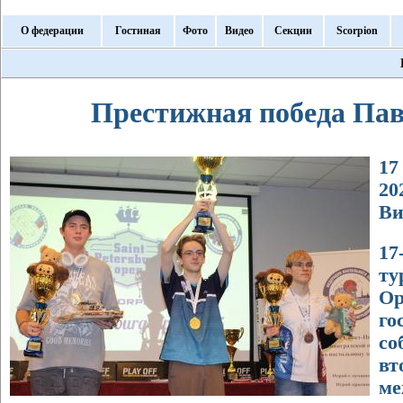
О федерации
Гостиная
Фото
Видео
Секции
Scorpion
Престижная победа Па
17
20
Ви
17
ту
Op
го
со
вт
м