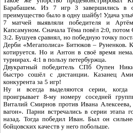
Такое же упорство продемонстрировал 
Барабашем. Из 7 игр 3 завершились в о
преимущество было в одну шайбу! Удача улы
7 матчей выявляли победителя и Артё
Капсамуном. Сначала Тёма повёл 2:0, потом 
3:2. Бушуев сравнял, но победную точку пост
Дерби «Мегаполиса» Битюков – Руненков. К
котируется. Но и Антон в своё время нема
турнирах. 4:1 в пользу петербуржца.
Двукратный победитель СПб Оупен Ники
быстро сошёл с дистанции. Казанец Ами
конкурента за 5 игр!
Ну и всегда выделяются серии, когда
проигрывает 8-му номеру соседней групп
Виталий Смирнов против Ивана Алексеева, 
вагон». Парни встречались в серии этапа г
назад. Тогда победил Иван. Был он сильнее
бойцовских качеств у него побольше.