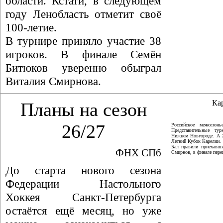
области. Кстати, в следующем
году Ленобласть отметит своё
100-летие.
В турнире приняло участие 38
игроков. В финале Семён
Битюков уверенно обыграл
Виталия Смирнова.
Ка
Планы на сезон
26/27
Российское межсезон
Представительные ту
Нижнем Новгороде. А 
Летний Кубок Карелии.
Бал правили приехавши
ФНХ СПб
Смирнов, в финале пер
До старта нового сезона
Федерации Настольного
Хоккея Санкт-Петербурга
остаётся ещё месяц, но уже