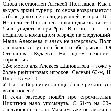
Снова нестабилен Алексей Полтавцев. Как и
выдать яркий турнир, то снова возвращается
отборе долго шёл в лидирующей пятёрке. В 1-
Но если от Полтавцева пока подвигов никто 
было увидеть в призёрах. В итоге же – тол
подвигов в командном разряде на следующий 
Маша Алексеева и здесь не затерялась. Полг
слышали. А тут она берёт и обыгрывает: Об
Степанова, Будаева! На одном везени
справиться.
12-е место для Алексея Шаповалова – тоже у
более рейтинговых игроков. Сеяный 63-м, Ш
Плюс 15 мест!
У Насти Вершининой ещё более резкий взлёт
выше посева!
И если разговор пошёл про стремитель
Никитина надо упомянуть. С 61-го на 33-е
следующего сезона Максим уже не сможет 