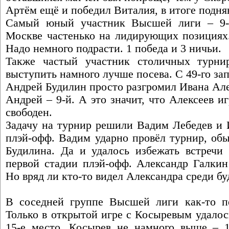
Артём ещё и победил Виталия, в итоге подня
Самый юный участник Высшей лиги – 9-
Москве частенько на лидирующих позициях.
Надо немного подрасти. 1 победа и 3 ничьи.
Также частый участник столичных турн
выступить намного лучше посева. С 49-го зап
Андрей Будилин просто разгромил Ивана Алекс
Андрей – 9-й. А это значит, что Алексеев и
свободен.
Задачу на турнир решили Вадим Лебедев и 
плэй-офф. Вадим ударно провёл турнир, обы
Будилина. Да и удалось избежать встречи
первой стадии плэй-офф. Александр Галкин
Но вряд ли кто-то видел Александра среди б
В соседней группе Высшей лиги как-то пе
Только в открытой игре с Косыревым удалос
15-е место. Косырев не намного выше – 1