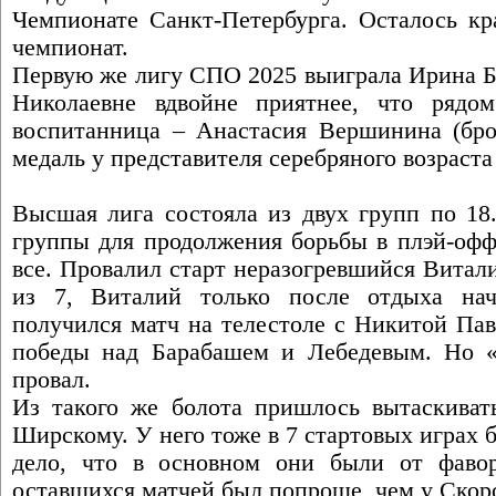
Чемпионате Санкт-Петербурга. Осталось кр
чемпионат.
Первую же лигу СПО 2025 выиграла Ирина Б
Николаевне вдвойне приятнее, что рядо
воспитанница – Анастасия Вершинина (брон
медаль у представителя серебряного возраст
Высшая лига состояла из двух групп по 18
группы для продолжения борьбы в плэй-офф 
все. Провалил старт неразогревшийся Витал
из 7, Виталий только после отдыха на
получился матч на телестоле с Никитой Пав
победы над Барабашем и Лебедевым. Но «
провал.
Из такого же болота пришлось вытаскиват
Ширскому. У него тоже в 7 стартовых играх 
дело, что в основном они были от фавор
оставшихся матчей был попроще, чем у Скор