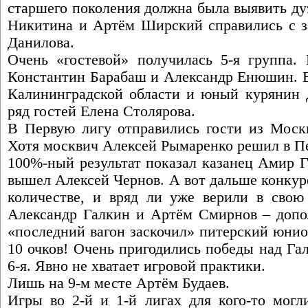
старшего поколения должна была выявить ду
Никитина и Артём Ширский справились с за
Данилова.
Очень «гостевой» получилась 5-я группа. 
Константин Барабаш и Александр Енюшин. В
Калининградской области и юный курянин 
ряд гостей Елена Столярова.
В Первую лигу отправились гости из Москв
Хотя москвич Алексей Рымаренко решил в Пе
100%-ный результат показал казанец Амир 
вышел Алексей Чернов. А вот дальше конкур
количестве, и вряд ли уже верили в свою
Александр Галкин и Артём Смирнов – допол
«последний вагон заскочил» питерский юни
10 очков! Очень пригодились победы над Га
6-я. Явно не хватает игровой практики.
Лишь на 9-м месте Артём Будаев.
Игры во 2-й и 1-й лигах для кого-то могл