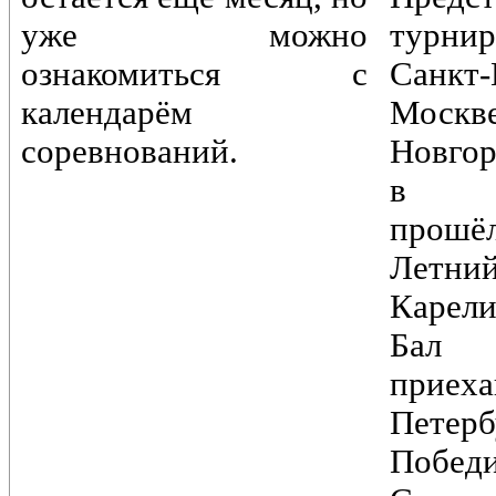
уже можно
турн
ознакомиться с
Санкт-
календарём
Моск
соревнований.
Новгор
в Пе
прошё
Лет
Карели
Бал
при
Петер
Побед