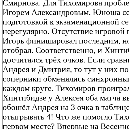
Смирнова. Для Тихомирова пробле
Игорем Александровым. Юноша се
подготовкой к экзаменационной се
нерегулярно. Отсутствие игровой п
Игорь финишировал последним, но
отобрал. Соответственно, и Хинти
досчитался трёх очков. Если срав
Андрея и Дмитрия, то тут у них по
соперники обменялись синхронным
каждом круге. Тихомиров проиграл
Хинтибидзе у Алексея оба матча вы
обошёл Андрея на 3 очка в таблице
отыгрывать 4! Что же помогло Тих
первом месте? Впервые на Весенне